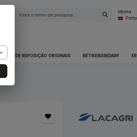
Idioma
gorias
Port
valor total do carrinho é 0,00 €.
PEÇAS DE REPOSIÇÃO ORIGINAIS
BETRIEBSBEDARF
E