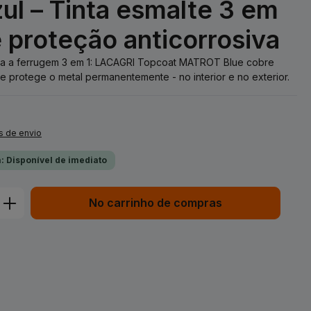
l – Tinta esmalte 3 em
e proteção anticorrosiva
ntra a ferrugem 3 em 1: LACAGRI Topcoat MATROT Blue cobre
e protege o metal permanentemente - no interior e no exterior.
s de envio
: Disponível de imediato
duto: Insira a quantidade desejada ou 
No carrinho de compras