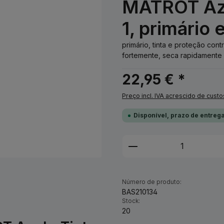
MATROT Azu
1, primário 
primário, tinta e proteção co
fortemente, seca rapidamente 
22,95 € *
Preço incl. IVA acrescido de custo
Disponível, prazo de entrega
Quantidade do Pro
Número de produto:
BAS210134
Stock:
20