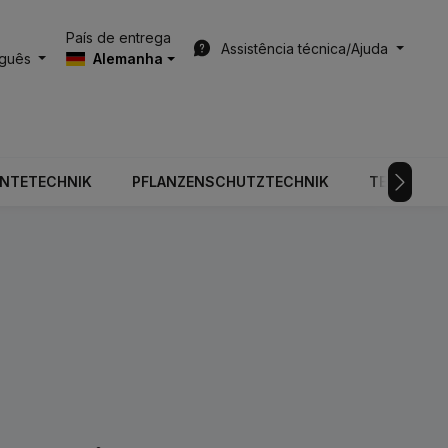
País de entrega
Assistência técnica/Ajuda
uguês
Alemanha
RNTETECHNIK
PFLANZENSCHUTZTECHNIK
TECNOLOGI