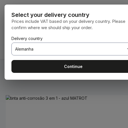
para o conteúdo principal
Saltar para a pesquisa
Saltar para a navegação principal
Todas as cate
Select your delivery country
Prices include VAT based on your delivery country. Please
confirm where we should ship your order.
Tem 0 itens da lista de desejos
O carrinho de compras contém 0 itens. O 
Delivery country
HOME
CONSUMÍVEIS
BODENBEARBEITUNG
Continue
Você está aqui:
Home
Consumíveis
Tintas e vernizes
Ignorar galeria de imagens