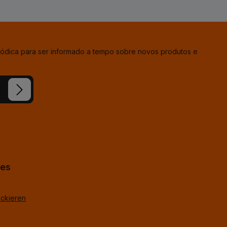
iódica para ser informado a tempo sobre novos produtos e
ion e
condições
hes
ackieren