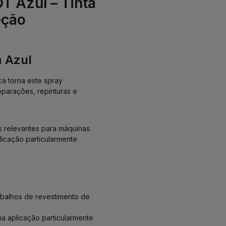
 Azul – Tinta
eção
 Azul
ca torna este spray
parações, repinturas e
s relevantes para máquinas.
icação particularmente
abalhos de revestimento de
a aplicação particularmente