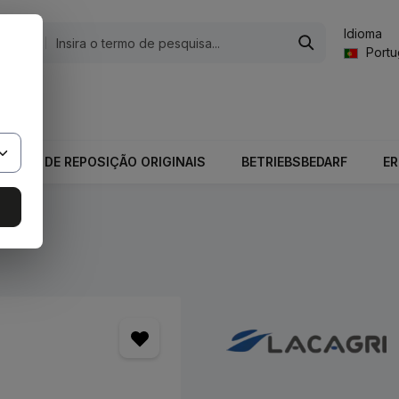
Idioma
gorias
Port
valor total do carrinho é 0,00 €.
PEÇAS DE REPOSIÇÃO ORIGINAIS
BETRIEBSBEDARF
E