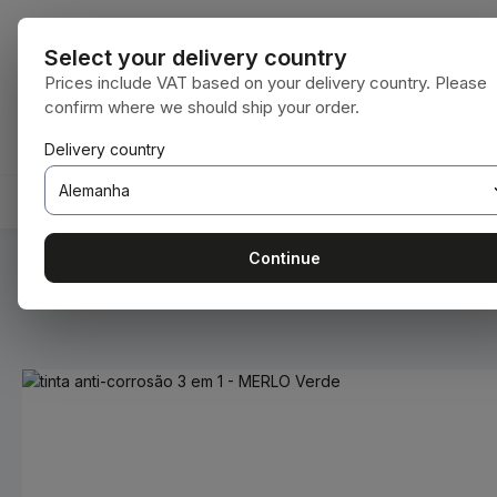
para o conteúdo principal
Saltar para a pesquisa
Saltar para a navegação principal
Todas as cate
Select your delivery country
Prices include VAT based on your delivery country. Please
confirm where we should ship your order.
Tem 0 itens da lista de desejos
O carrinho de compras contém 0 itens. O 
Delivery country
HOME
CONSUMÍVEIS
BODENBEARBEITUNG
Continue
Você está aqui:
Home
Consumíveis
Tintas e vernizes
Ignorar galeria de imagens