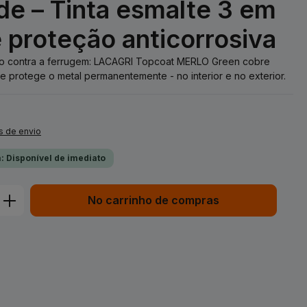
e – Tinta esmalte 3 em
e proteção anticorrosiva
eção contra a ferrugem: LACAGRI Topcoat MERLO Green cobre
e protege o metal permanentemente - no interior e no exterior.
s de envio
: Disponível de imediato
duto: Insira a quantidade desejada ou 
No carrinho de compras