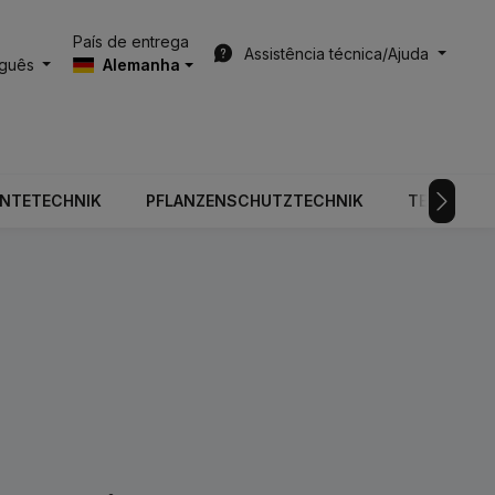
País de entrega
Assistência técnica/Ajuda
uguês
Alemanha
RNTETECHNIK
PFLANZENSCHUTZTECHNIK
TECNOLOGI