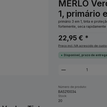
MERLO Verd
1, primário 
primário 3 em 1, tinta e prot
fortemente, seca rapidamente 
22,95 € *
Preço incl. IVA acrescido de custo
Disponível, prazo de entrega
Quantidade do Pro
Número de produto:
BAS210034
Stock:
20