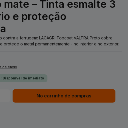
mate – Tinta esmalte 3
rio e proteção
va
eção contra a ferrugem: LACAGRI Topcoat VALTRA Preto cobre
e protege o metal permanentemente - no interior e no exterior.
s de envio
: Disponível de imediato
duto: Insira a quantidade desejada ou 
No carrinho de compras