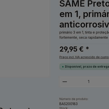
SAME Preto 
em 1, primá
anticorrosi
primário 3 em 1, tinta e prot
fortemente, seca rapidamente 
29,95 € *
Preço incl. IVA acrescido de custo
Disponível, prazo de entrega
Quantidade do Pro
Número de produto:
BAS200183
Stock: