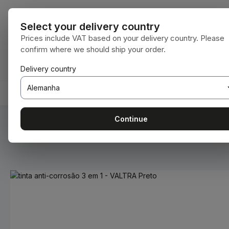
para o conteúdo principal
Saltar para a pesquisa
Saltar para a navegação principal
Todas as cate
Select your delivery country
Prices include VAT based on your delivery country. Please
confirm where we should ship your order.
Tem 0 itens da lista de desejos
O carrinho de compras contém 0 itens. O 
Delivery country
HOME
CONSUMÍVEIS
BODENBEARBEITUNG
Continue
Você está aqui:
Home
Consumíveis
Tintas e vernizes
Ignorar galeria de imagens