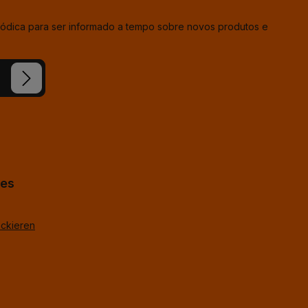
iódica para ser informado a tempo sobre novos produtos e
ion e
condições
hes
ackieren