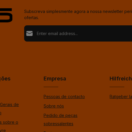
Subscreva simplesmente agora a nossa newsletter per
ofertas.
Endereço de e-mail*
Proteção de dados
Loading...
Fields marked with asterisks (*) are required.
Ao selecionar continuar confirma que leu as nossas
%pRivacyModaltagOpen%dData Protection Informat
Para continuar, insira os caracteres mostrados acima
*
aceitou os nossos %tosModaltagOpen%gtermos e 
gerais.
*
ções
Empresa
Hilfreic
Pessoas de contacto
Ratgeber l
Gerais de
Sobre nós
o
Pedido de peças
s sobre o
sobressalentes
ivre