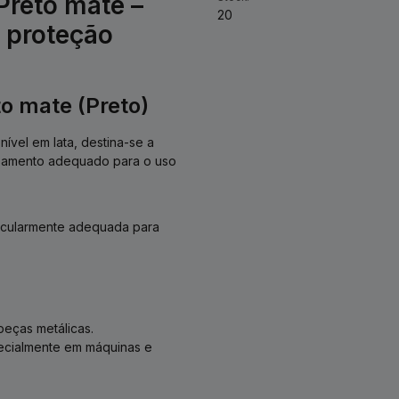
reto mate –
20
e proteção
o mate (Preto)
nível em lata, destina-se a
cabamento adequado para o uso
ticularmente adequada para
peças metálicas.
pecialmente em máquinas e