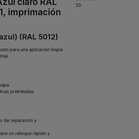
Azul claro RAL
20
 1, imprimación
(azul) (RAL 5012)
eñado para una aplicación limpia
rial.
hapa.
icas pretratadas.
jos de reparación y
iere un retoque rápido y