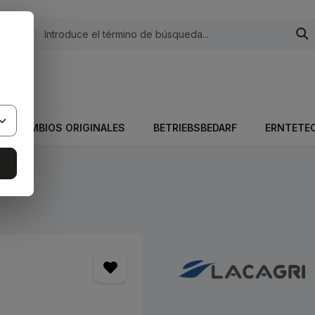
egorías
 El valor total del carrito es 0,00 €.
RECAMBIOS ORIGINALES
BETRIEBSBEDARF
ERNTETE