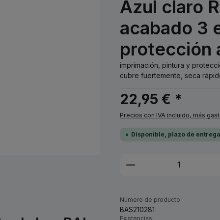
Azul claro 
acabado 3 e
protección 
imprimación, pintura y protecc
cubre fuertemente, seca rápido
22,95 € *
Precios con IVA incluido, más gas
Disponible, plazo de entreg
Cantidad del prod
Número de producto:
BAS210281
Existencias: