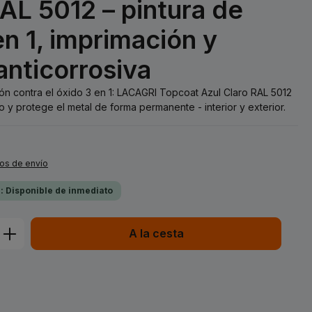
RAL 5012 – pintura de
n 1, imprimación y
anticorrosiva
ión contra el óxido 3 en 1: LACAGRI Topcoat Azul Claro RAL 5012
 y protege el metal de forma permanente - interior y exterior.
tos de envío
a: Disponible de inmediato
ucto: introduce la cantidad deseada o 
A la cesta