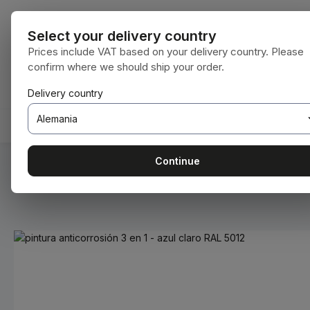
tar al contenido principal
Saltar a la búsqueda
Saltar a la navegación principal
Todas las cat
Select your delivery country
Prices include VAT based on your delivery country. Please
confirm where we should ship your order.
Tienes 0 artículos en tu lista de deseos
El carrito de compras contiene 0 artículos.
Delivery country
INICIO
CONSUMIBLES
BODENBEARBEITUNG
Continue
Estás aquí:
Inicio
Consumibles
Pinturas y barnices
Omitir galería de imágenes