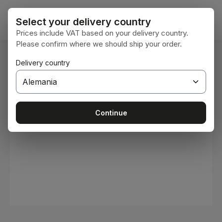
Saltar al contenido principal
El car
Select your delivery country
Prices include VAT based on your delivery country.
Please confirm where we should ship your order.
Estás aquí:
Delivery country
Inicio
Consumibles
Pinturas y barnices
Omitir galería de imágenes
Continue