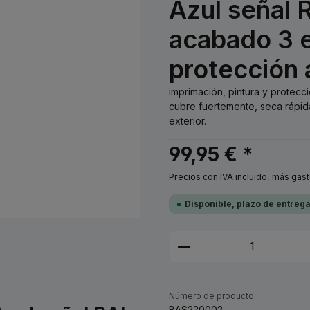
Azul señal 
acabado 3 e
protección 
imprimación, pintura y protecc
cubre fuertemente, seca rápid
exterior.
99,95 € *
Precios con IVA incluido, más gas
Disponible, plazo de entreg
Cantidad del prod
Número de producto:
BAS220002