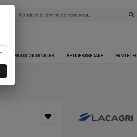
egorías
 El valor total del carrito es 0,00 €.
RECAMBIOS ORIGINALES
BETRIEBSBEDARF
ERNTETE