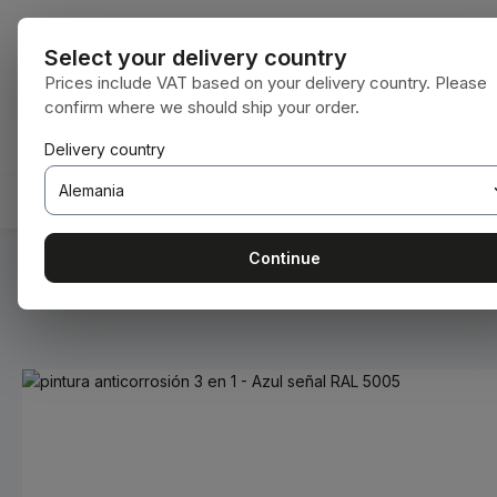
tar al contenido principal
Saltar a la búsqueda
Saltar a la navegación principal
Todas las cat
Select your delivery country
Prices include VAT based on your delivery country. Please
confirm where we should ship your order.
Tienes 0 artículos en tu lista de deseos
El carrito de compras contiene 0 artículos.
Delivery country
INICIO
CONSUMIBLES
BODENBEARBEITUNG
Continue
Estás aquí:
Inicio
Consumibles
Pinturas y barnices
Omitir galería de imágenes