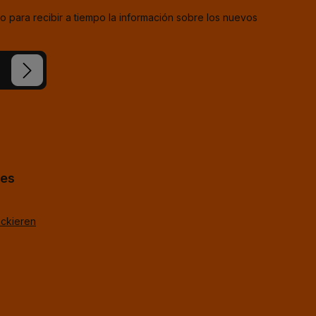
o para recibir a tiempo la información sobre los nuevos
estra
ba
*
uestros
TagOpen%g.
hes
ackieren