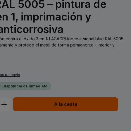
RAL 5005 – pintura de
n 1, imprimación y
anticorrosiva
ión contra el óxido 3 en 1: LACAGRI topcoat signal blue RAL 5005
amente y protege el metal de forma permanente - interior y
tos de envío
a: Disponible de inmediato
ucto: introduce la cantidad deseada o 
A la cesta