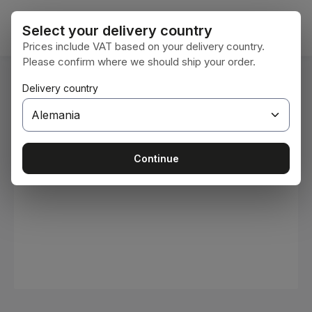
Saltar al contenido principal
El car
Select your delivery country
Prices include VAT based on your delivery country.
Please confirm where we should ship your order.
Estás aquí:
Delivery country
Inicio
Consumibles
Pinturas y barnices
Omitir galería de imágenes
Continue