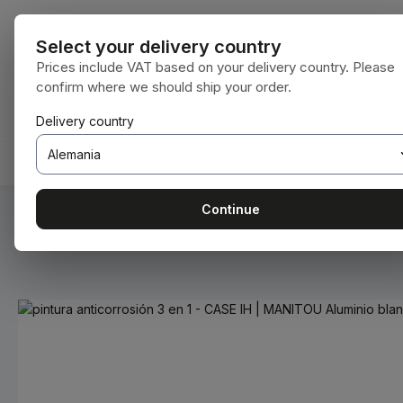
tar al contenido principal
Saltar a la búsqueda
Saltar a la navegación principal
Todas las cat
Select your delivery country
Prices include VAT based on your delivery country. Please
confirm where we should ship your order.
Tienes 0 artículos en tu lista de deseos
El carrito de compras contiene 0 artículos.
Delivery country
INICIO
CONSUMIBLES
BODENBEARBEITUNG
Continue
Estás aquí:
Inicio
Consumibles
Pinturas y barnices
Omitir galería de imágenes