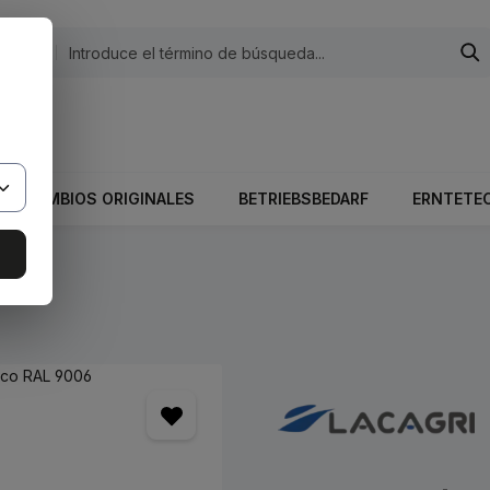
egorías
 El valor total del carrito es 0,00 €.
RECAMBIOS ORIGINALES
BETRIEBSBEDARF
ERNTETE