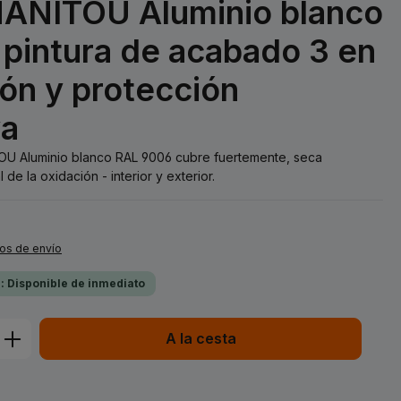
MANITOU Aluminio blanco
pintura de acabado 3 en
ión y protección
va
TOU Aluminio blanco RAL 9006 cubre fuertemente, seca
de la oxidación - interior y exterior.
tos de envío
a: Disponible de inmediato
ucto: introduce la cantidad deseada o 
A la cesta