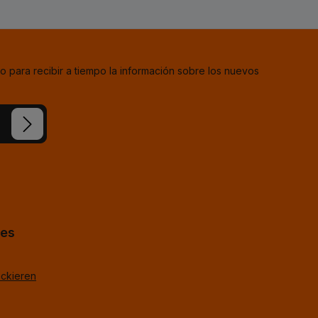
o para recibir a tiempo la información sobre los nuevos
estra
ba
*
uestros
TagOpen%g.
hes
ackieren