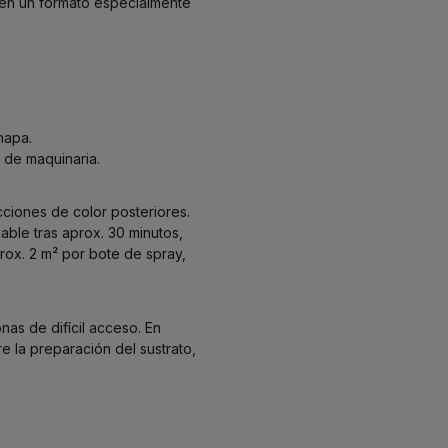
a en un formato especialmente
hapa.
s de maquinaria.
cciones de color posteriores.
able tras aprox. 30 minutos,
rox. 2 m² por bote de spray,
nas de difícil acceso. En
 la preparación del sustrato,