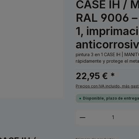
CASE IH / 
RAL 9006 – 
1, imprimac
anticorrosi
pintura 3 en 1 CASE IH | MANI
rápidamente y protege el metal 
22,95 € *
Precios con IVA incluido, más gas
Disponible, plazo de entreg
Cantidad del prod