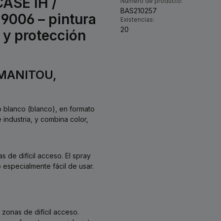
CASE IH /
Número de producto:
BAS210257
9006 – pintura
Existencias:
20
 y protección
/ MANITOU,
o blanco (blanco), en formato
e industria, y combina color,
 de difícil acceso. El spray
 especialmente fácil de usar.
 zonas de difícil acceso.