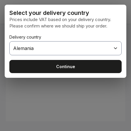
Saltar al contenido principal
El car
Select your delivery country
Prices include VAT based on your delivery country.
Please confirm where we should ship your order.
Estás aquí:
Delivery country
Inicio
Consumibles
Pinturas y barnices
Omitir galería de imágenes
Continue