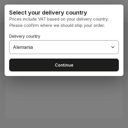
Saltar al contenido principal
El car
Select your delivery country
Prices include VAT based on your delivery country.
Please confirm where we should ship your order.
Estás aquí:
Delivery country
Inicio
Consumibles
Pinturas y barnices
Omitir galería de imágenes
Continue