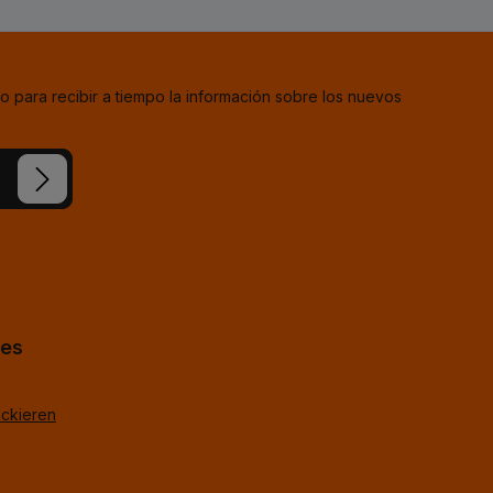
o para recibir a tiempo la información sobre los nuevos
estra
ba
*
uestros
TagOpen%g.
hes
ackieren