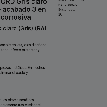
FORD Gris claro
Número de producto:
BAS200065
e acabado 3 en
Existencias:
20
icorrosiva
 claro (Gris) (RAL
sponible en lata, está diseñada
a tono, efecto protector y
s piezas metálicas. En muchos
eliminar el óxido y
 las piezas metálicas.
ectamente tras eliminar el