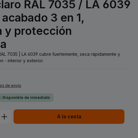
laro RAL 7035 / LA 6039
e acabado 3 en 1,
 y protección
va
o RAL 7035 | LA 6039 cubre fuertemente, seca rápidamente y
 - interior y exterior.
tos de envío
a: Disponible de inmediato
ucto: introduce la cantidad deseada o 
A la cesta