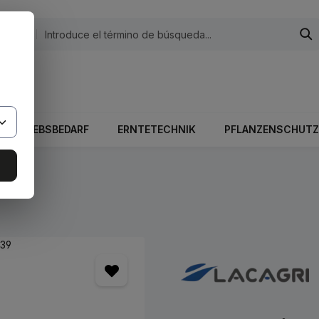
egorías
 El valor total del carrito es 0,00 €.
BETRIEBSBEDARF
ERNTETECHNIK
PFLANZENSCHUTZ