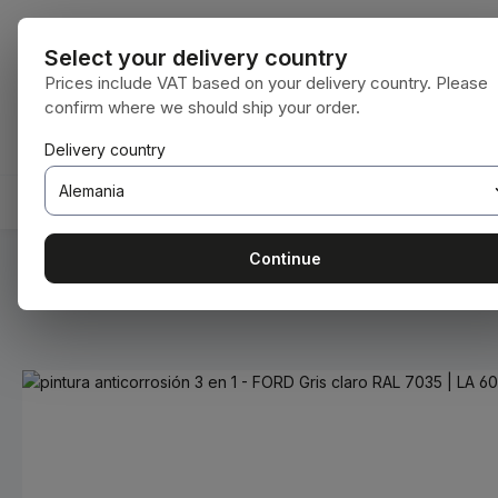
tar al contenido principal
Saltar a la búsqueda
Saltar a la navegación principal
Todas las cat
Select your delivery country
Prices include VAT based on your delivery country. Please
confirm where we should ship your order.
Tienes 0 artículos en tu lista de deseos
El carrito de compras contiene 0 artículos.
Delivery country
ES
BODENBEARBEITUNG
RECAMBIOS ORIGINALES
Continue
Estás aquí:
Inicio
Consumibles
Pinturas y barnices
Omitir galería de imágenes