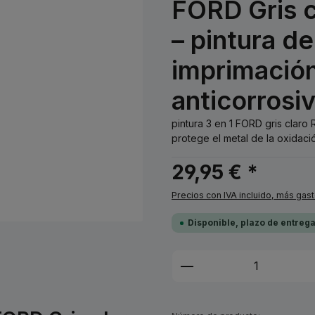
FORD Gris c
– pintura d
imprimación
anticorrosi
pintura 3 en 1 FORD gris clar
protege el metal de la oxidación
29,95 € *
Precios con IVA incluido, más gas
Disponible, plazo de entreg
Cantidad del prod