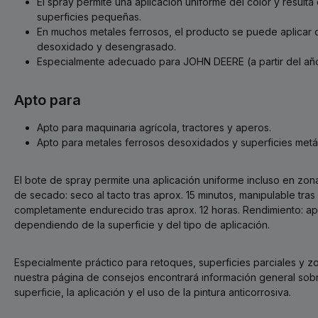
El spray permite una aplicación uniforme del color y result
superficies pequeñas.
En muchos metales ferrosos, el producto se puede aplicar d
desoxidado y desengrasado.
Especialmente adecuado para JOHN DEERE (a partir del año
Apto para
Apto para maquinaria agrícola, tractores y aperos.
Apto para metales ferrosos desoxidados y superficies metál
El bote de spray permite una aplicación uniforme incluso en zon
de secado: seco al tacto tras aprox. 15 minutos, manipulable tras
completamente endurecido tras aprox. 12 horas. Rendimiento: apr
dependiendo de la superficie y del tipo de aplicación.
Especialmente práctico para retoques, superficies parciales y zo
nuestra página de consejos encontrará información general sobr
superficie, la aplicación y el uso de la pintura anticorrosiva.