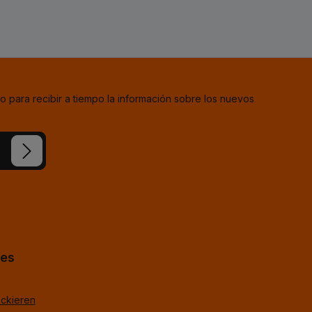
o para recibir a tiempo la información sobre los nuevos
estra
ba
*
uestros
TagOpen%g.
hes
ackieren