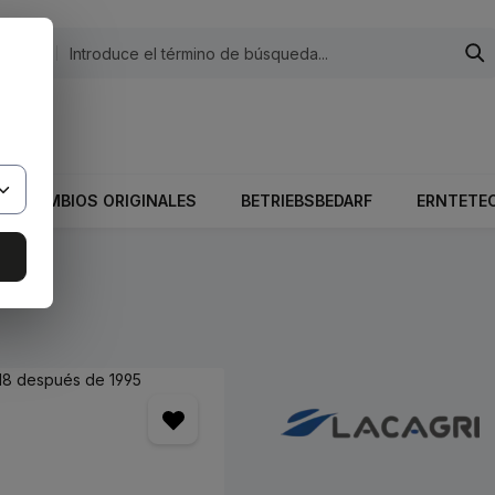
egorías
 El valor total del carrito es 0,00 €.
RECAMBIOS ORIGINALES
BETRIEBSBEDARF
ERNTETE