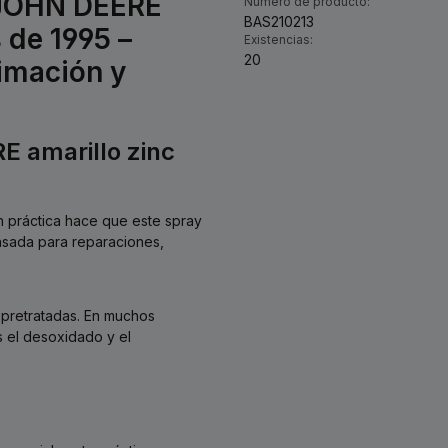
 JOHN DEERE
Número de producto:
BAS210213
 de 1995 –
Existencias:
20
rimación y
E amarillo zinc
n práctica hace que este spray
nsada para reparaciones,
 pretratadas. En muchos
s el desoxidado y el