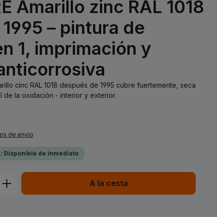
 Amarillo zinc RAL 1018
1995 – pintura de
n 1, imprimación y
anticorrosiva
rillo cinc RAL 1018 después de 1995 cubre fuertemente, seca
de la oxidación - interior y exterior.
tos de envío
a: Disponible de inmediato
ucto: introduce la cantidad deseada o 
A la cesta