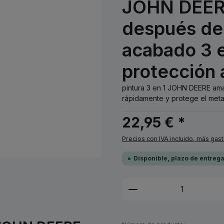
JOHN DEERE
después de 
acabado 3 e
protección 
pintura 3 en 1 JOHN DEERE ama
rápidamente y protege el metal 
22,95 € *
Precios con IVA incluido, más gas
Disponible, plazo de entreg
Cantidad del prod