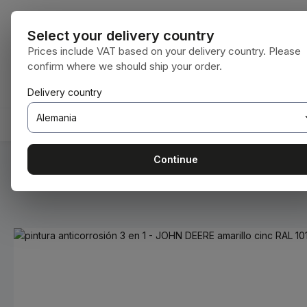
tar al contenido principal
Saltar a la búsqueda
Saltar a la navegación principal
Todas las cat
Select your delivery country
Prices include VAT based on your delivery country. Please
confirm where we should ship your order.
Tienes 0 artículos en tu lista de deseos
El carrito de compras contiene 0 artículos.
Delivery country
INICIO
CONSUMIBLES
BODENBEARBEITUNG
Continue
Estás aquí:
Inicio
Consumibles
Pinturas y barnices
Omitir galería de imágenes