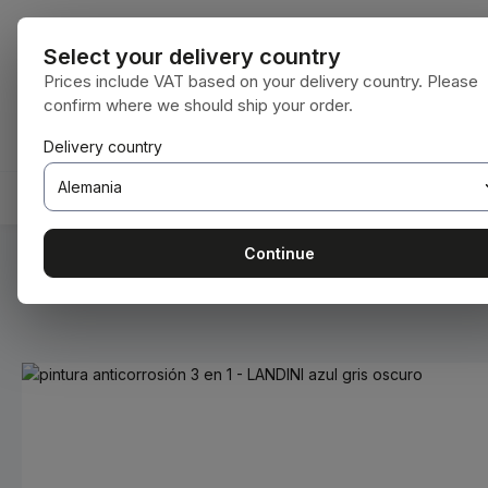
tar al contenido principal
Saltar a la búsqueda
Saltar a la navegación principal
Todas las cat
Select your delivery country
Prices include VAT based on your delivery country. Please
confirm where we should ship your order.
Tienes 0 artículos en tu lista de deseos
El carrito de compras contiene 0 artículos.
Delivery country
INICIO
CONSUMIBLES
BODENBEARBEITUNG
Continue
Estás aquí:
Inicio
Consumibles
Pinturas y barnices
Omitir galería de imágenes