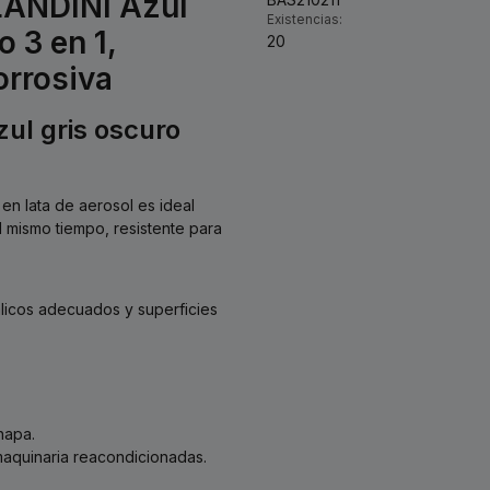
LANDINI Azul
Existencias:
 3 en 1,
20
orrosiva
zul gris oscuro
 en lata de aerosol es ideal
l mismo tiempo, resistente para
licos adecuados y superficies
hapa.
maquinaria reacondicionadas.