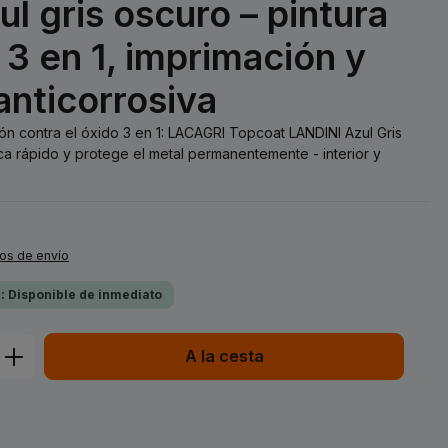
l gris oscuro – pintura
3 en 1, imprimación y
anticorrosiva
ión contra el óxido 3 en 1: LACAGRI Topcoat LANDINI Azul Gris
a rápido y protege el metal permanentemente - interior y
tos de envío
a: Disponible de inmediato
ucto: introduce la cantidad deseada o 
A la cesta