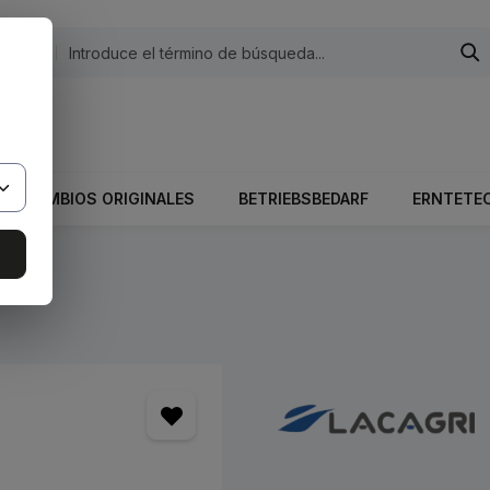
egorías
 El valor total del carrito es 0,00 €.
RECAMBIOS ORIGINALES
BETRIEBSBEDARF
ERNTETE