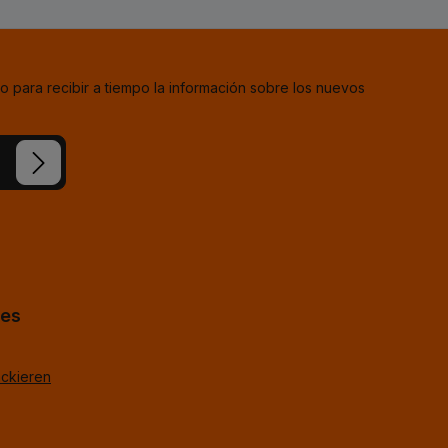
o para recibir a tiempo la información sobre los nuevos
estra
ba
*
uestros
TagOpen%g.
hes
ackieren