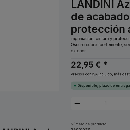
LANDINI Azu
de acabado 
protección 
imprimación, pintura y protecc
Oscuro cubre fuertemente, sec
exterior.
22,95 € *
Precios con IVA incluido, más gas
Disponible, plazo de entreg
Cantidad del prod
Número de producto:
BAS210211