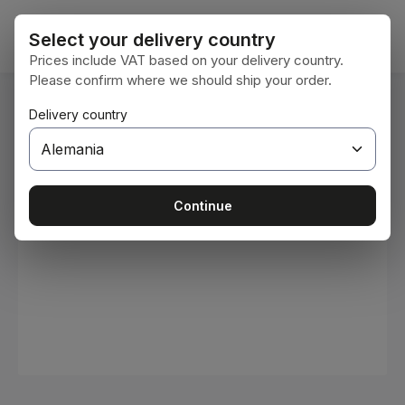
Saltar al contenido principal
El car
Select your delivery country
Prices include VAT based on your delivery country.
Please confirm where we should ship your order.
Estás aquí:
Delivery country
Inicio
Consumibles
Pinturas y barnices
Omitir galería de imágenes
Continue