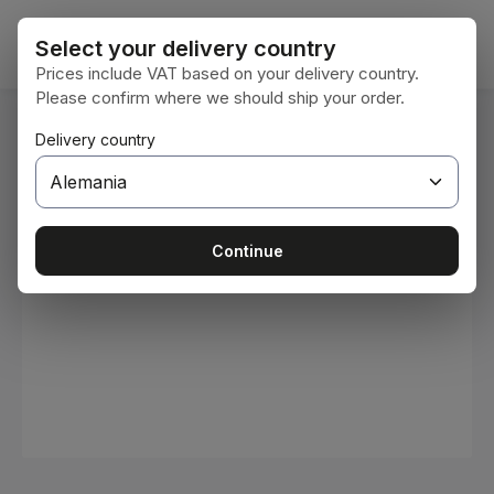
Saltar al contenido principal
El car
Select your delivery country
Prices include VAT based on your delivery country.
Please confirm where we should ship your order.
Estás aquí:
Delivery country
Inicio
Consumibles
Pinturas y barnices
Omitir galería de imágenes
Continue