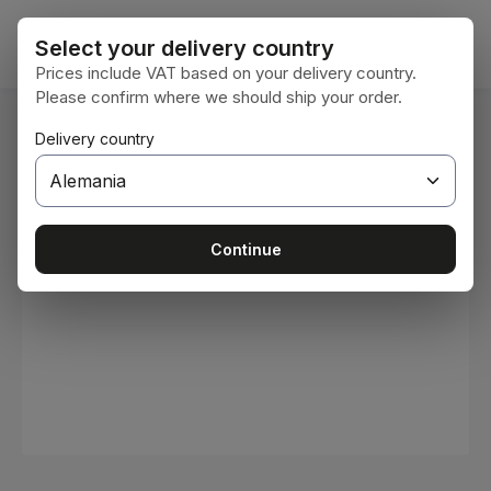
Saltar al contenido principal
El car
Select your delivery country
Prices include VAT based on your delivery country.
Please confirm where we should ship your order.
Estás aquí:
Delivery country
Inicio
Consumibles
Pinturas y barnices
Omitir galería de imágenes
Continue