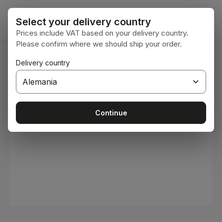
Saltar al contenido principal
El car
Select your delivery country
Prices include VAT based on your delivery country.
Please confirm where we should ship your order.
Estás aquí:
Delivery country
Inicio
Consumibles
Pinturas y barnices
Omitir galería de imágenes
Continue