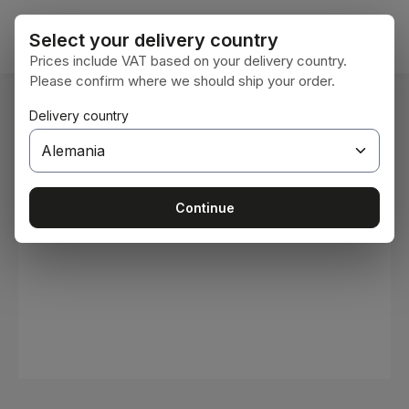
Saltar al contenido principal
El car
Select your delivery country
Prices include VAT based on your delivery country.
Please confirm where we should ship your order.
Estás aquí:
Delivery country
Inicio
Consumibles
Pinturas y barnices
Omitir galería de imágenes
Continue