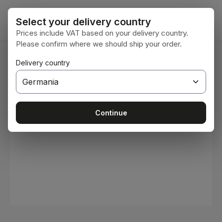
Passa al contenuto principale
Il car
Select your delivery country
Prices include VAT based on your delivery country.
Please confirm where we should ship your order.
Ti trovi qui:
Delivery country
Home
Materiali di consumo
Colori e vernici
Salta la galleria di immagini
Continue