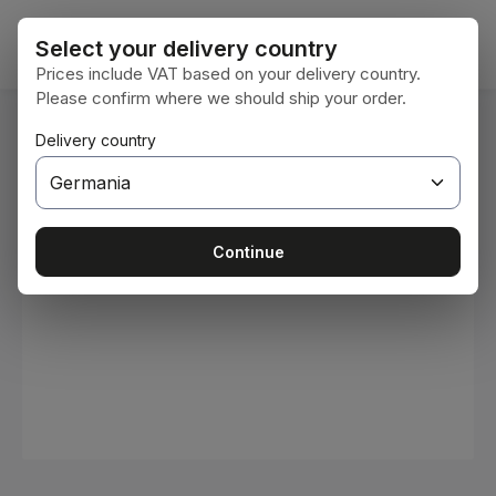
Sari la conținutul principal
Coșul 
Select your delivery country
Prices include VAT based on your delivery country.
Please confirm where we should ship your order.
Sunteți aici:
Delivery country
Acasă
Consumabile
Vopsele și lacuri
Sari peste galeria de imagini
Continue