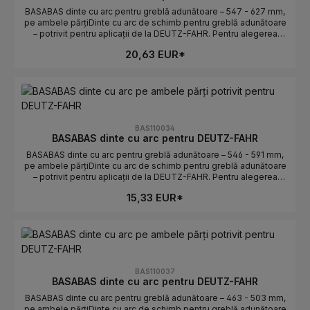
BASABAS dinte cu arc pentru greblă adunătoare – 547 - 627 mm,
pe ambele părțiDinte cu arc de schimb pentru greblă adunătoare
– potrivit pentru aplicații de la DEUTZ-FAHR. Pentru alegerea
corectă contează lungimea și orientarea. Ideal pentru înlocuirea
20,63 EUR*
rapidă a dinților uzați sau rupți.Date tehniceLungime: 547 - 627
mmOrientare: pe ambele părțiPotrivit pentru: DEUTZ-
FAHRProducător: BASABASIndicații de selecțieComparați piesa
veche: lungimea și curbura/orientarea trebuie să coincidă.Atenție
stânga/dreapta: pe ambele părți determină poziția de
montaj.Numere OE: se găsesc în fila Numere OE.
BAS110034
BASABAS dinte cu arc pentru DEUTZ-FAHR
BASABAS dinte cu arc pentru greblă adunătoare – 546 - 591 mm,
pe ambele părțiDinte cu arc de schimb pentru greblă adunătoare
– potrivit pentru aplicații de la DEUTZ-FAHR. Pentru alegerea
corectă contează lungimea și orientarea. Ideal pentru înlocuirea
15,33 EUR*
rapidă a dinților uzați sau rupți.Date tehniceLungime: 546 - 591
mmOrientare: pe ambele părțiPotrivit pentru: DEUTZ-
FAHRProducător: BASABASIndicații de selecțieComparați piesa
veche: lungimea și curbura/orientarea trebuie să coincidă.Atenție
stânga/dreapta: pe ambele părți determină poziția de
montaj.Numere OE: se găsesc în fila Numere OE.
BAS110037
BASABAS dinte cu arc pentru DEUTZ-FAHR
BASABAS dinte cu arc pentru greblă adunătoare – 463 - 503 mm,
pe ambele părțiDinte cu arc de schimb pentru greblă adunătoare