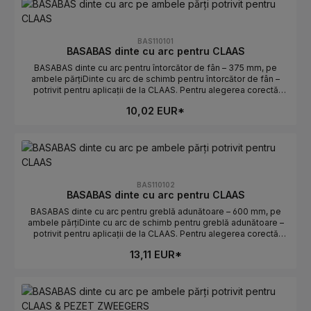
trebuie să coincidă.Atenție stânga/dreapta: stânga determină
poziția de montaj.Numere OE: se găsesc în fila Numere OE.
BAS110101
BASABAS dinte cu arc pentru CLAAS
BASABAS dinte cu arc pentru întorcător de fân – 375 mm, pe
ambele părțiDinte cu arc de schimb pentru întorcător de fân –
potrivit pentru aplicații de la CLAAS. Pentru alegerea corectă
contează lungimea și orientarea. Ideal pentru înlocuirea rapidă a
10,02 EUR*
dinților uzați sau rupți.Date tehniceLungime: 375 mmOrientare: pe
ambele părțiPotrivit pentru: CLAASProducător: BASABASIndicații
de selecțieComparați piesa veche: lungimea și
curbura/orientarea trebuie să coincidă.Atenție stânga/dreapta: pe
ambele părți determină poziția de montaj.Numere OE: se găsesc
în fila Numere OE.
BAS110102
BASABAS dinte cu arc pentru CLAAS
BASABAS dinte cu arc pentru greblă adunătoare – 600 mm, pe
ambele părțiDinte cu arc de schimb pentru greblă adunătoare –
potrivit pentru aplicații de la CLAAS. Pentru alegerea corectă
contează lungimea și orientarea. Ideal pentru înlocuirea rapidă a
13,11 EUR*
dinților uzați sau rupți.Date tehniceLungime: 600 mmOrientare: pe
ambele părțiPotrivit pentru: CLAASProducător: BASABASIndicații
de selecțieComparați piesa veche: lungimea și
curbura/orientarea trebuie să coincidă.Atenție stânga/dreapta: pe
ambele părți determină poziția de montaj.Numere OE: se găsesc