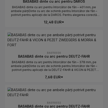
BASABAS dinte cu arc pentru DAROS
BASABAS dinte cu arc pentru întorcător de fân – 401 mm, pe
ambele părțiDinte cu arc de schimb pentru întorcător de fân –
potrivit pentru aplicații de la DAROS. Pentru alegerea corectă
contează lungimea și orientarea. Ideal pentru înlocuirea rapidă a
12,48 EUR*
dinților uzați sau rupți.Date tehniceLungime: 401 mmOrientare: pe
ambele părțiPotrivit pentru: DAROSProducător: BASABASIndicații
de selecțieComparați piesa veche: lungimea și
curbura/orientarea trebuie să coincidă.Atenție stânga/dreapta: pe
ambele părți determină poziția de montaj.Numere OE: se găsesc
în fila Numere OE.
BAS110030
BASABAS dinte cu arc pentru DEUTZ-FAHR
BASABAS dinte cu arc pentru întorcător de fân – 378 mm, pe
ambele părțiDinte cu arc de schimb pentru întorcător de fân –
potrivit pentru aplicații de la DEUTZ-FAHR & VICON & PEZET
ZWEEGERS & MORRA & FORT. Pentru alegerea corectă contează
7,68 EUR*
lungimea și orientarea. Ideal pentru înlocuirea rapidă a dinților
uzați sau rupți.Date tehniceLungime: 378 mmOrientare: pe
ambele părțiPotrivit pentru: DEUTZ-FAHR & VICON & PEZET
ZWEEGERS & MORRA & FORTProducător: BASABASIndicații de
selecțieComparați piesa veche: lungimea și curbura/orientarea
trebuie să coincidă.Atenție stânga/dreapta: pe ambele părți
determină poziția de montaj.Numere OE: se găsesc în fila
BAS110032
Numere OE.
BASABAS dinte cu arc pentru DEUTZ-FAHR