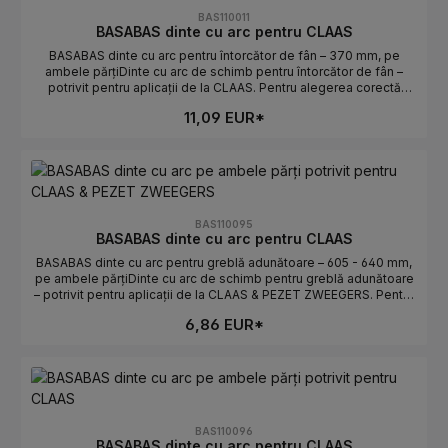
BAS110011
BASABAS dinte cu arc pentru CLAAS
BASABAS dinte cu arc pentru întorcător de fân – 370 mm, pe
ambele părțiDinte cu arc de schimb pentru întorcător de fân –
potrivit pentru aplicații de la CLAAS. Pentru alegerea corectă
contează lungimea și orientarea. Ideal pentru înlocuirea rapidă a
11,09 EUR*
dinților uzați sau rupți.Date tehniceLungime: 370 mmOrientare: pe
ambele părțiPotrivit pentru: CLAASProducător: BASABASIndicații
de selecțieComparați piesa veche: lungimea și
curbura/orientarea trebuie să coincidă.Atenție stânga/dreapta: pe
ambele părți determină poziția de montaj.Numere OE: se găsesc
în fila Numere OE.
BAS110095
BASABAS dinte cu arc pentru CLAAS
BASABAS dinte cu arc pentru greblă adunătoare – 605 - 640 mm,
pe ambele părțiDinte cu arc de schimb pentru greblă adunătoare
– potrivit pentru aplicații de la CLAAS & PEZET ZWEEGERS. Pentru
alegerea corectă contează lungimea și orientarea. Ideal pentru
6,86 EUR*
înlocuirea rapidă a dinților uzați sau rupți.Date tehniceLungime:
605 - 640 mmOrientare: pe ambele părțiPotrivit pentru: CLAAS &
PEZET ZWEEGERSProducător: BASABASIndicații de
selecțieComparați piesa veche: lungimea și curbura/orientarea
trebuie să coincidă.Atenție stânga/dreapta: pe ambele părți
determină poziția de montaj.Numere OE: se găsesc în fila
Numere OE.
BAS110096
BASABAS dinte cu arc pentru CLAAS