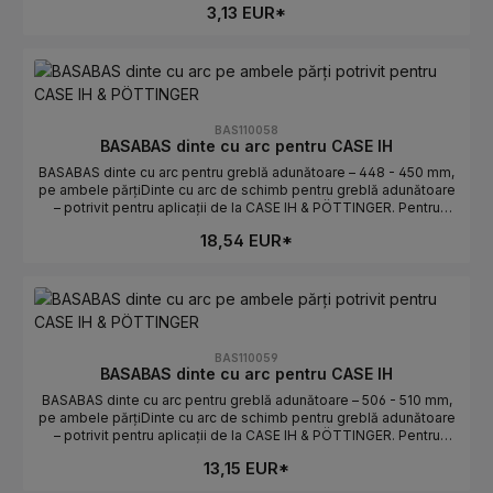
3,13 EUR*
dinților uzați sau rupți.Date tehniceLungime: 261 - 280
mmOrientare: pe ambele părțiPotrivit pentru: CASE IHProducător:
BASABASIndicații de selecțieComparați piesa veche: lungimea și
curbura/orientarea trebuie să coincidă.Atenție stânga/dreapta: pe
ambele părți determină poziția de montaj.Numere OE: se găsesc
în fila Numere OE.
BAS110058
BASABAS dinte cu arc pentru CASE IH
BASABAS dinte cu arc pentru greblă adunătoare – 448 - 450 mm,
pe ambele părțiDinte cu arc de schimb pentru greblă adunătoare
– potrivit pentru aplicații de la CASE IH & PÖTTINGER. Pentru
alegerea corectă contează lungimea și orientarea. Ideal pentru
18,54 EUR*
înlocuirea rapidă a dinților uzați sau rupți.Date tehniceLungime:
448 - 450 mmOrientare: pe ambele părțiPotrivit pentru: CASE IH &
PÖTTINGERProducător: BASABASIndicații de selecțieComparați
piesa veche: lungimea și curbura/orientarea trebuie să
coincidă.Atenție stânga/dreapta: pe ambele părți determină
poziția de montaj.Numere OE: se găsesc în fila Numere OE.
BAS110059
BASABAS dinte cu arc pentru CASE IH
BASABAS dinte cu arc pentru greblă adunătoare – 506 - 510 mm,
pe ambele părțiDinte cu arc de schimb pentru greblă adunătoare
– potrivit pentru aplicații de la CASE IH & PÖTTINGER. Pentru
alegerea corectă contează lungimea și orientarea. Ideal pentru
13,15 EUR*
înlocuirea rapidă a dinților uzați sau rupți.Date tehniceLungime:
506 - 510 mmOrientare: pe ambele părțiPotrivit pentru: CASE IH &