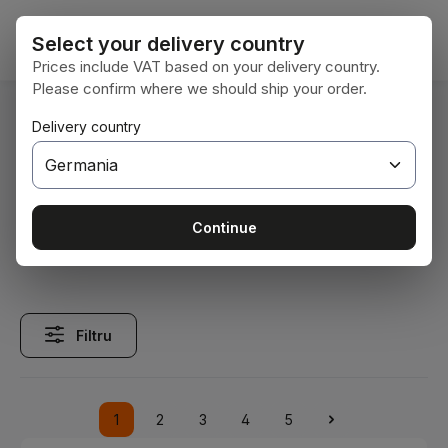
Sari la conținutul principal
Coșul 
Select your delivery country
Prices include VAT based on your delivery country.
Please confirm where we should ship your order.
Sunteți aici:
Delivery country
Acasă
Erntetechnik
Grünlandtechnik
Federzinken
Federzinken
Continue
Filtru
1
2
3
4
5
Pagina
Pagina
Pagina
Pagina
Pagina