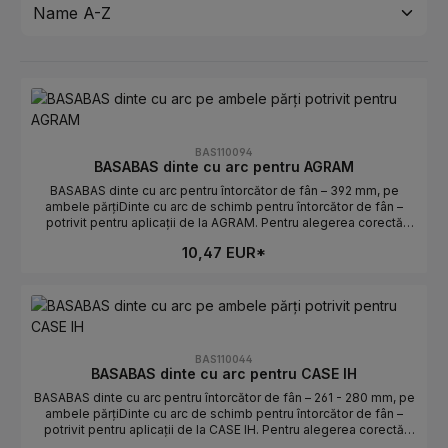
BAS110094
BASABAS dinte cu arc pentru AGRAM
BASABAS dinte cu arc pentru întorcător de fân – 392 mm, pe
ambele părțiDinte cu arc de schimb pentru întorcător de fân –
potrivit pentru aplicații de la AGRAM. Pentru alegerea corectă
contează lungimea și orientarea. Ideal pentru înlocuirea rapidă a
10,47 EUR*
dinților uzați sau rupți.Date tehniceLungime: 392 mmOrientare: pe
ambele părțiPotrivit pentru: AGRAMProducător: BASABASIndicații
de selecțieComparați piesa veche: lungimea și
curbura/orientarea trebuie să coincidă.Atenție stânga/dreapta: pe
ambele părți determină poziția de montaj.Numere OE: se găsesc
în fila Numere OE.
BAS110044
BASABAS dinte cu arc pentru CASE IH
BASABAS dinte cu arc pentru întorcător de fân – 261 - 280 mm, pe
ambele părțiDinte cu arc de schimb pentru întorcător de fân –
potrivit pentru aplicații de la CASE IH. Pentru alegerea corectă
contează lungimea și orientarea. Ideal pentru înlocuirea rapidă a