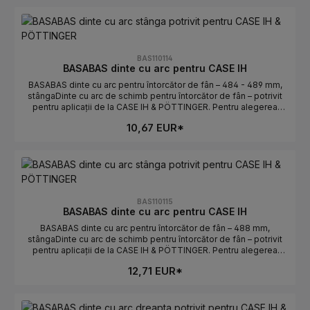
PÖTTINGERProducător: BASABASIndicații de selecțieComparați
piesa veche: lungimea și curbura/orientarea trebuie să
coincidă.Atenție stânga/dreapta: pe ambele părți determină
poziția de montaj.Numere OE: se găsesc în fila Numere OE.
BAS110114
BASABAS dinte cu arc pentru CASE IH
BASABAS dinte cu arc pentru întorcător de fân – 484 - 489 mm,
stângaDinte cu arc de schimb pentru întorcător de fân – potrivit
pentru aplicații de la CASE IH & PÖTTINGER. Pentru alegerea
corectă contează lungimea și orientarea. Ideal pentru înlocuirea
10,67 EUR*
rapidă a dinților uzați sau rupți.Date tehniceLungime: 484 - 489
mmOrientare: stângaPotrivit pentru: CASE IH &
PÖTTINGERProducător: BASABASIndicații de selecțieComparați
piesa veche: lungimea și curbura/orientarea trebuie să
coincidă.Atenție stânga/dreapta: stânga determină poziția de
montaj.Numere OE: se găsesc în fila Numere OE.
BAS110115
BASABAS dinte cu arc pentru CASE IH
BASABAS dinte cu arc pentru întorcător de fân – 488 mm,
stângaDinte cu arc de schimb pentru întorcător de fân – potrivit
pentru aplicații de la CASE IH & PÖTTINGER. Pentru alegerea
corectă contează lungimea și orientarea. Ideal pentru înlocuirea
12,71 EUR*
rapidă a dinților uzați sau rupți.Date tehniceLungime: 488
mmOrientare: stângaPotrivit pentru: CASE IH &
PÖTTINGERProducător: BASABASIndicații de selecțieComparați
piesa veche: lungimea și curbura/orientarea trebuie să