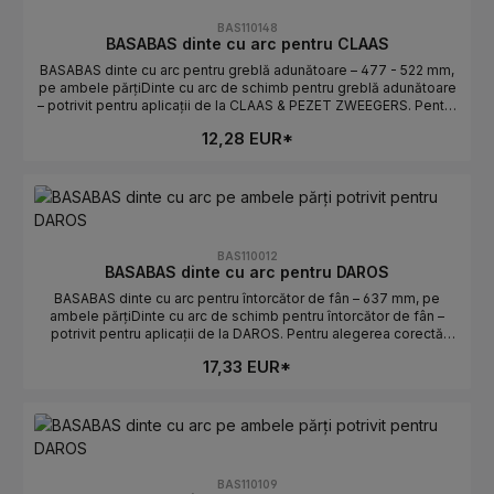
în fila Numere OE.
BAS110148
BASABAS dinte cu arc pentru CLAAS
BASABAS dinte cu arc pentru greblă adunătoare – 477 - 522 mm,
pe ambele părțiDinte cu arc de schimb pentru greblă adunătoare
– potrivit pentru aplicații de la CLAAS & PEZET ZWEEGERS. Pentru
alegerea corectă contează lungimea și orientarea. Ideal pentru
12,28 EUR*
înlocuirea rapidă a dinților uzați sau rupți.Date tehniceLungime:
477 - 522 mmOrientare: pe ambele părțiPotrivit pentru: CLAAS &
PEZET ZWEEGERSProducător: BASABASIndicații de
selecțieComparați piesa veche: lungimea și curbura/orientarea
trebuie să coincidă.Atenție stânga/dreapta: pe ambele părți
determină poziția de montaj.Numere OE: se găsesc în fila
Numere OE.
BAS110012
BASABAS dinte cu arc pentru DAROS
BASABAS dinte cu arc pentru întorcător de fân – 637 mm, pe
ambele părțiDinte cu arc de schimb pentru întorcător de fân –
potrivit pentru aplicații de la DAROS. Pentru alegerea corectă
contează lungimea și orientarea. Ideal pentru înlocuirea rapidă a
17,33 EUR*
dinților uzați sau rupți.Date tehniceLungime: 637 mmOrientare: pe
ambele părțiPotrivit pentru: DAROSProducător: BASABASIndicații
de selecțieComparați piesa veche: lungimea și
curbura/orientarea trebuie să coincidă.Atenție stânga/dreapta: pe
ambele părți determină poziția de montaj.Numere OE: se găsesc
în fila Numere OE.
BAS110109