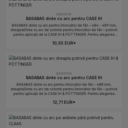
coincidă.Atenție stânga/dreapta: stânga determină poziția de
montaj.Numere OE: se găsesc în fila Numere OE.
BAS110131
BASABAS dinte cu arc pentru CASE IH
BASABAS dinte cu arc pentru întorcător de fân – 484 - 489 mm,
dreaptaDinte cu arc de schimb pentru întorcător de fân – potrivit
pentru aplicații de la CASE IH & PÖTTINGER. Pentru alegerea
corectă contează lungimea și orientarea. Ideal pentru înlocuirea
10,55 EUR*
rapidă a dinților uzați sau rupți.Date tehniceLungime: 484 - 489
mmOrientare: dreaptaPotrivit pentru: CASE IH &
PÖTTINGERProducător: BASABASIndicații de selecțieComparați
piesa veche: lungimea și curbura/orientarea trebuie să
coincidă.Atenție stânga/dreapta: dreapta determină poziția de
montaj.Numere OE: se găsesc în fila Numere OE.
BAS110132
BASABAS dinte cu arc pentru CASE IH
BASABAS dinte cu arc pentru întorcător de fân – 488 mm,
dreaptaDinte cu arc de schimb pentru întorcător de fân – potrivit
pentru aplicații de la CASE IH & PÖTTINGER. Pentru alegerea
corectă contează lungimea și orientarea. Ideal pentru înlocuirea
12,71 EUR*
rapidă a dinților uzați sau rupți.Date tehniceLungime: 488
mmOrientare: dreaptaPotrivit pentru: CASE IH &
PÖTTINGERProducător: BASABASIndicații de selecțieComparați
piesa veche: lungimea și curbura/orientarea trebuie să
coincidă.Atenție stânga/dreapta: dreapta determină poziția de
montaj.Numere OE: se găsesc în fila Numere OE.