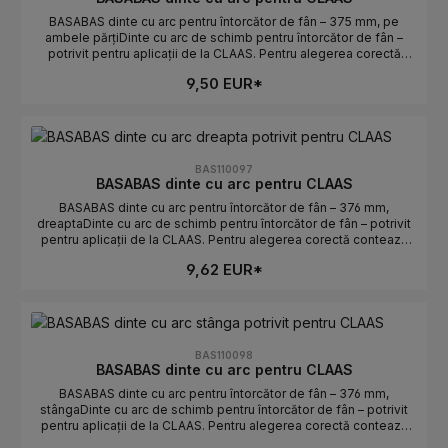
BASABAS dinte cu arc pentru întorcător de fân – 375 mm, pe
ambele părțiDinte cu arc de schimb pentru întorcător de fân –
potrivit pentru aplicații de la CLAAS. Pentru alegerea corectă
contează lungimea și orientarea. Ideal pentru înlocuirea rapidă a
9,50 EUR*
dinților uzați sau rupți.Date tehniceLungime: 375 mmOrientare: pe
ambele părțiPotrivit pentru: CLAASProducător: BASABASIndicații
de selecțieComparați piesa veche: lungimea și
curbura/orientarea trebuie să coincidă.Atenție stânga/dreapta: pe
ambele părți determină poziția de montaj.Numere OE: se găsesc
în fila Numere OE.
BAS110097
BASABAS dinte cu arc pentru CLAAS
BASABAS dinte cu arc pentru întorcător de fân – 376 mm,
dreaptaDinte cu arc de schimb pentru întorcător de fân – potrivit
pentru aplicații de la CLAAS. Pentru alegerea corectă contează
lungimea și orientarea. Ideal pentru înlocuirea rapidă a dinților
9,62 EUR*
uzați sau rupți.Date tehniceLungime: 376 mmOrientare:
dreaptaPotrivit pentru: CLAASProducător: BASABASIndicații de
selecțieComparați piesa veche: lungimea și curbura/orientarea
trebuie să coincidă.Atenție stânga/dreapta: dreapta determină
poziția de montaj.Numere OE: se găsesc în fila Numere OE.
BAS110098
BASABAS dinte cu arc pentru CLAAS
BASABAS dinte cu arc pentru întorcător de fân – 376 mm,
stângaDinte cu arc de schimb pentru întorcător de fân – potrivit
pentru aplicații de la CLAAS. Pentru alegerea corectă contează
lungimea și orientarea. Ideal pentru înlocuirea rapidă a dinților