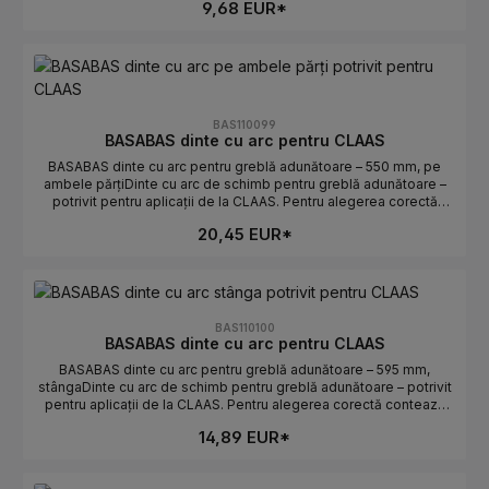
9,68 EUR*
uzați sau rupți.Date tehniceLungime: 376 mmOrientare:
stângaPotrivit pentru: CLAASProducător: BASABASIndicații de
selecțieComparați piesa veche: lungimea și curbura/orientarea
trebuie să coincidă.Atenție stânga/dreapta: stânga determină
poziția de montaj.Numere OE: se găsesc în fila Numere OE.
BAS110099
BASABAS dinte cu arc pentru CLAAS
BASABAS dinte cu arc pentru greblă adunătoare – 550 mm, pe
ambele părțiDinte cu arc de schimb pentru greblă adunătoare –
potrivit pentru aplicații de la CLAAS. Pentru alegerea corectă
contează lungimea și orientarea. Ideal pentru înlocuirea rapidă a
20,45 EUR*
dinților uzați sau rupți.Date tehniceLungime: 550 mmOrientare: pe
ambele părțiPotrivit pentru: CLAASProducător: BASABASIndicații
de selecțieComparați piesa veche: lungimea și
curbura/orientarea trebuie să coincidă.Atenție stânga/dreapta: pe
ambele părți determină poziția de montaj.Numere OE: se găsesc
în fila Numere OE.
BAS110100
BASABAS dinte cu arc pentru CLAAS
BASABAS dinte cu arc pentru greblă adunătoare – 595 mm,
stângaDinte cu arc de schimb pentru greblă adunătoare – potrivit
pentru aplicații de la CLAAS. Pentru alegerea corectă contează
lungimea și orientarea. Ideal pentru înlocuirea rapidă a dinților
14,89 EUR*
uzați sau rupți.Date tehniceLungime: 595 mmOrientare:
stângaPotrivit pentru: CLAASProducător: BASABASIndicații de
selecțieComparați piesa veche: lungimea și curbura/orientarea