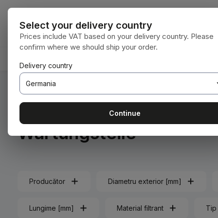
i la conținutul principal
Sari la căutare
Sari la navigarea principală
Toate categori
Select your delivery country
Prices include VAT based on your delivery country. Please
confirm where we should ship your order.
ACASĂ
CONSUMABILE
BODENBEARBEITUNG
Delivery country
Sunteți aici:
Acasă
Tehnologia vehiculelor
Wartungsteile
Continue
Wartungsteile
Producător
Diametru exterior [mm]
Lungime [mm]
Material filtrant
Tip 