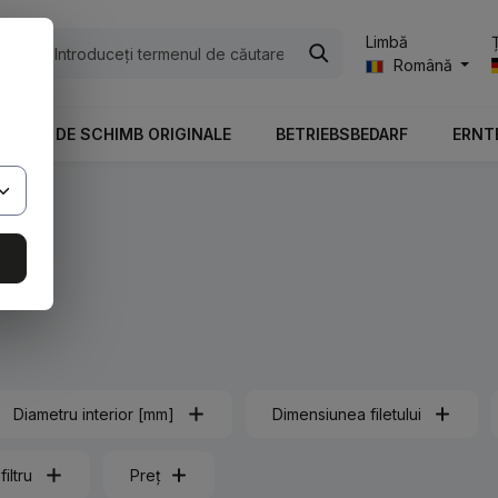
Limbă
ile
Română
PIESE DE SCHIMB ORIGINALE
BETRIEBSBEDARF
ERNT
Diametru interior [mm]
Dimensiunea filetului
filtru
Preț