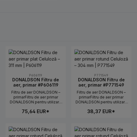
P606119
P771549
DONALDSON Filtru de
DONALDSON Filtru de
aer, primar #P606119
aer, primar #P771549
Filtru de aer DONALDSON –
Filtru de aer DONALDSON –
primarFiltru de aer primar
primarFiltru de aer primar
DONALDSON pentru utilizare
DONALDSON pentru utilizare
fiabilă în utilaje agricole și de
fiabilă în utilaje agricole și de
75,64 EUR*
38,37 EUR*
construcții. Potrivit pentru
construcții. Potrivit pentru
aplicații în care este necesar
aplicații în care este necesar
un flux de aer curat și definit
un flux de aer curat și definit
tatea dorită sau utilizați butoanele pen
s: Introduceți cantitatea dorită sau util
Cantitate produs: Introduceți cantit
Cantitate produs:
către admisia motorului.Date
către admisia motorului.Date
tehniceLungime: 311
tehniceLungime: 304
mmDiametru exterior: n.A.
mmDiametru exterior: 138.1