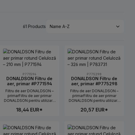
61 Products
P771594
P775298
DONALDSON Filtru de
DONALDSON Filtru de
aer, primar #P771594
aer, primar #P775298
Filtru de aer DONALDSON –
Filtru de aer DONALDSON –
primarFiltru de aer primar
primarFiltru de aer primar
DONALDSON pentru utilizare
DONALDSON pentru utilizare
fiabilă în utilaje agricole și de
fiabilă în utilaje agricole și de
18,44 EUR*
20,57 EUR*
construcții. Potrivit pentru
construcții. Potrivit pentru
aplicații în care este necesar
aplicații în care este necesar
un flux de aer curat și definit
un flux de aer curat și definit
tru a mări sau micșora cantitatea.
izați butoanele pentru a mări sau micșor
atea dorită sau utilizați butoanele pentr
 Introduceți cantitatea dorită sau utili
Cantitate produs: Introduceți cantitat
Cantitate produs: I
către admisia motorului.Date
către admisia motorului.Date
tehniceLungime: 210
tehniceLungime: 283
mmDiametru exterior: 164.1
mmDiametru exterior: 62.1