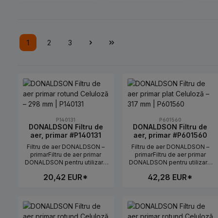
1
2
3
Pagina
Pagina
Pagina
P140131
P601560
DONALDSON Filtru de
DONALDSON Filtru de
aer, primar #P140131
aer, primar #P601560
Filtru de aer DONALDSON –
Filtru de aer DONALDSON –
primarFiltru de aer primar
primarFiltru de aer primar
DONALDSON pentru utilizare
DONALDSON pentru utilizare
fiabilă în utilaje agricole și de
fiabilă în utilaje agricole și de
20,42 EUR*
42,28 EUR*
construcții. Potrivit pentru
construcții. Potrivit pentru
aplicații în care este necesar
aplicații în care este necesar
un flux de aer curat și definit
un flux de aer curat și definit
Cantitate produs: Introduceți canti
Cantitate produ
către admisia motorului.Date
către admisia motorului.Date
tehniceLungime: 298
tehniceLungime: 317
mmDiametru exterior: 127
mmDiametru exterior: n.A.