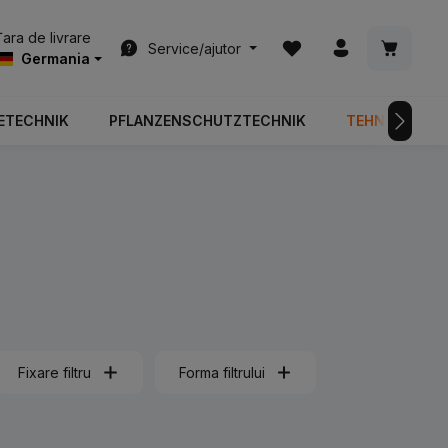
Aveți 0 articole din list
Coșul de
Țara de livrare
Service/ajutor
Germania
ETECHNIK
PFLANZENSCHUTZTECHNIK
TEHNOLOGIA 
Fixare filtru
Forma filtrului