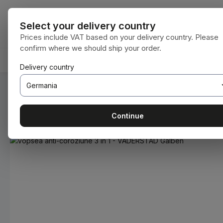
i la conținutul principal
Sari la căutare
Sari la navigarea principală
Toate categori
Select your delivery country
Prices include VAT based on your delivery country. Please
confirm where we should ship your order.
ACASĂ
CONSUMABILE
BODENBEARBEITUNG
Delivery country
Sunteți aici:
Acasă
Consumabile
Vopsele și lacuri
Continue
Sari peste galeria de imagini