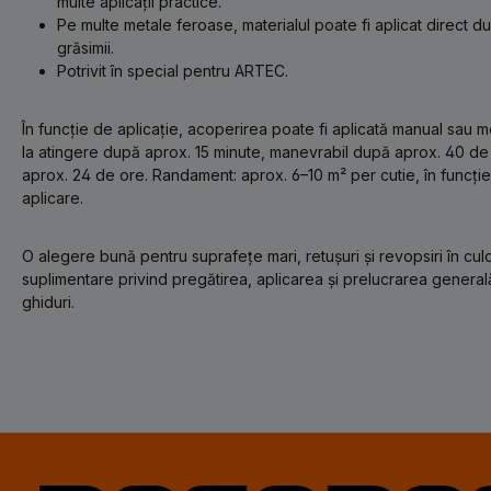
multe aplicații practice.
Pe multe metale feroase, materialul poate fi aplicat direct du
grăsimii.
Potrivit în special pentru ARTEC.
În funcție de aplicație, acoperirea poate fi aplicată manual sau 
la atingere după aprox. 15 minute, manevrabil după aprox. 40 de 
aprox. 24 de ore. Randament: aprox. 6–10 m² per cutie, în funcți
aplicare.
O alegere bună pentru suprafețe mari, retușuri și revopsiri în culor
suplimentare privind pregătirea, aplicarea și prelucrarea general
ghiduri.