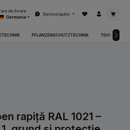
Aveți 0 articole din list
Coșul de
Țara de livrare
Service/ajutor
Germania
ETECHNIK
PFLANZENSCHUTZTECHNIK
TEHNOLOGIA 
n rapiță RAL 1021 –
1, grund și protecție