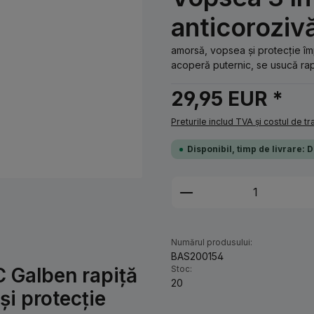
anticoroziv
amorsă, vopsea și protecție î
acoperă puternic, se usucă rapi
29,95 EUR *
Preturile includ TVA și costul de t
Disponibil, timp de livrare: 
Cantitate produs: 
Numărul produsului:
BAS200154
 Galben rapiță
Stoc:
20
și protecție