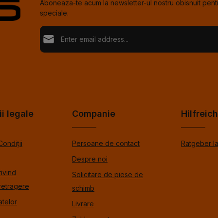
Aboneaza-te acum la newsletter-ul nostru obisnuit pentr
speciale.
Adresă de e-mail*
Loading...
Confi
Fields marked with asterisks (*) are required.
Selectând continuați confirmați că ați citit informațiil
de protecție %pRivacyModalTagOpen%data și ați a
Pentru a continua, introduceţi caracterele afişate mai s
termenii și condițiile generale %toSmodalTagOpen
ii legale
Companie
Hilfreic
Condiții
Persoane de contact
Ratgeber l
Despre noi
rivind
Solicitare de piese de
retragere
schimb
atelor
Livrare