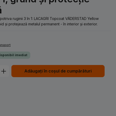
ă
mpotriva ruginii 3 în 1: LACAGRI Topcoat VÄDERSTAD Yellow
d și protejează metalul permanent - în interior și exterior.
ransport
Disponibil imediat
Introduceți cantitatea dorită sau utiliz
Adăugați în coșul de cumpărături