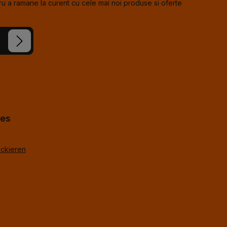
u a ramane la curent cu cele mai noi produse si oferte
e noastre
cceptat
us
*
%g.
*
hes
ackieren