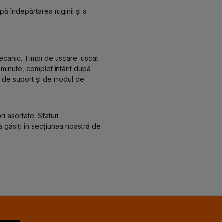
pă îndepărtarea ruginii și a
mecanic. Timpi de uscare: uscat
minute, complet întărit după
e de suport și de modul de
i asortate. Sfaturi
ă găsiți în secțiunea noastră de