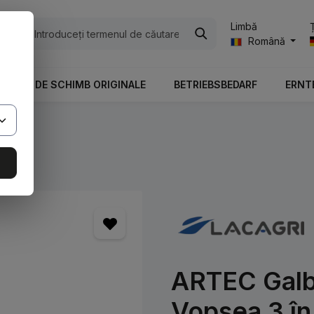
Limbă
ile
Română
PIESE DE SCHIMB ORIGINALE
BETRIEBSBEDARF
ERNT
ARTEC Galbe
Vopsea 3 în 