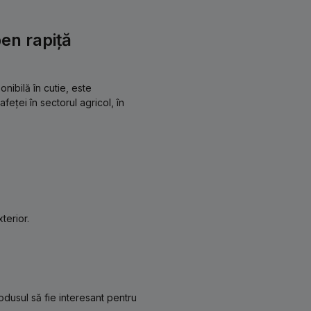
en rapiță
nibilă în cutie, este
eței în sectorul agricol, în
terior.
odusul să fie interesant pentru