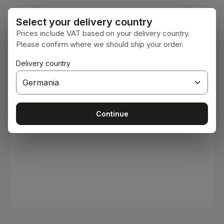
Sari la conținutul principal
Coșul 
Select your delivery country
Prices include VAT based on your delivery country.
Please confirm where we should ship your order.
Sunteți aici:
Delivery country
Acasă
Consumabile
Vopsele și lacuri
Sari peste galeria de imagini
Continue