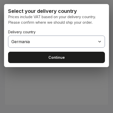
Sari la conținutul principal
Coșul 
Select your delivery country
Prices include VAT based on your delivery country.
Please confirm where we should ship your order.
Sunteți aici:
Delivery country
Acasă
Consumabile
Vopsele și lacuri
Sari peste galeria de imagini
Continue