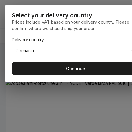
i la conținutul principal
Sari la căutare
Sari la navigarea principală
Toate categori
Select your delivery country
Prices include VAT based on your delivery country. Please
confirm where we should ship your order.
ACASĂ
CONSUMABILE
BODENBEARBEITUNG
Delivery country
Sunteți aici:
Acasă
Consumabile
Vopsele și lacuri
Continue
Sari peste galeria de imagini