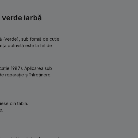
 verde iarbă
ă (verde), sub formă de cutie
ța potrivită este la fel de
cație 1987). Aplicarea sub
e reparație și întreținere.
iese din tablă.
e.