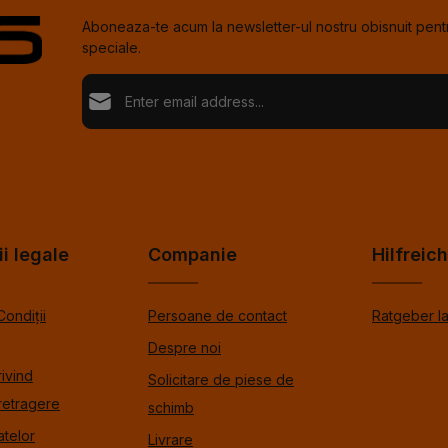
Aboneaza-te acum la newsletter-ul nostru obisnuit pentr
speciale.
Adresă de e-mail*
Loading...
Confi
Fields marked with asterisks (*) are required.
Selectând continuați confirmați că ați citit informațiil
de protecție %pRivacyModalTagOpen%data și ați a
Pentru a continua, introduceţi caracterele afişate mai s
termenii și condițiile generale %toSmodalTagOpen
ii legale
Companie
Hilfreic
Condiții
Persoane de contact
Ratgeber l
Despre noi
rivind
Solicitare de piese de
retragere
schimb
atelor
Livrare