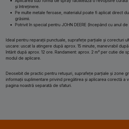
Aplicarea sub formă de spray facilitează o revopsire curată î
și întreținere.
Pe multe metale feroase, materialul poate fi aplicat direct du
grăsimii.
Potrivit în special pentru JOHN DEERE (începând cu anul de 
Ideal pentru reparații punctuale, suprafețe parțiale și corecturi ul
uscare: uscat la atingere după aprox. 15 minute, manevrabil dup
întărit după aprox. 12 ore. Randament: aprox. 2 m² per cutie de sp
modul de aplicare.
Deosebit de practic pentru retușuri, suprafețe parțiale și zone g
informații suplimentare privind pregătirea și aplicarea corectă a
pagina noastră separată de sfaturi.