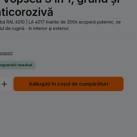
nticorozivă
bă RAL 6010 | LA 4017 înainte de 2006 acoperă puternic, se
 de rugină - în interior și exterior.
ransport
Disponibil imediat
Introduceți cantitatea dorită sau utiliz
Adăugați în coșul de cumpărături