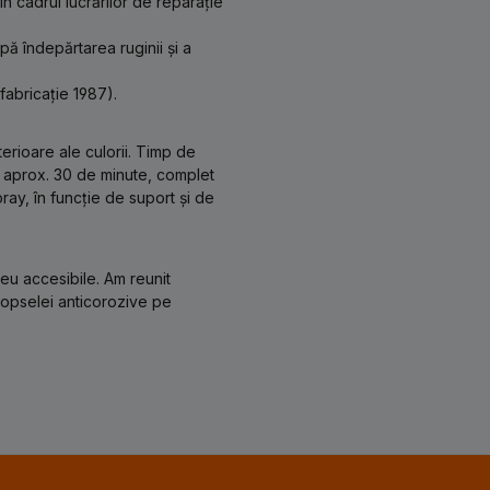
n cadrul lucrărilor de reparație
pă îndepărtarea ruginii și a
fabricație 1987).
terioare ale culorii. Timp de
ă aprox. 30 de minute, complet
ray, în funcție de suport și de
reu accesibile. Am reunit
 vopselei anticorozive pe