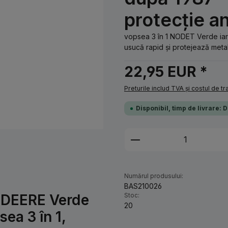
protecție a
vopsea 3 în 1 NODET Verde iar
usucă rapid și protejează metalul
22,95 EUR *
Preturile includ TVA și costul de t
Disponibil, timp de livrare: 
Cantitate produs: 
Numărul produsului:
BAS210026
 DEERE Verde
Stoc:
20
ea 3 în 1,