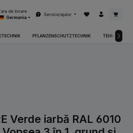
Aveți 0 articole din list
Coșul de
Țara de livrare
Service/ajutor
Germania
ETECHNIK
PFLANZENSCHUTZTECHNIK
TEHNOLOGIA 
 Verde iarbă RAL 6010
Vopsea 3 în 1, grund și