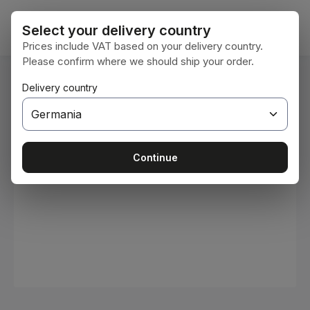
Sari la conținutul principal
Coșul 
Select your delivery country
Prices include VAT based on your delivery country.
Please confirm where we should ship your order.
Sunteți aici:
Delivery country
Acasă
Consumabile
Vopsele și lacuri
Sari peste galeria de imagini
Continue