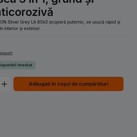
nticorozivă
 Silver Grey LA 8063 acoperă puternic, se usucă rapid și
 interior și exterior.
ransport
Disponibil imediat
Introduceți cantitatea dorită sau utiliz
Adăugați în coșul de cumpărături