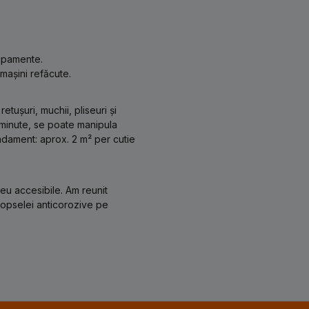
hipamente.
mașini refăcute.
etușuri, muchii, pliseuri și
 minute, se poate manipula
ndament: aprox. 2 m² per cutie
reu accesibile. Am reunit
 vopselei anticorozive pe