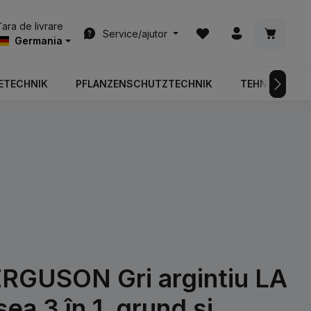
Aveți 0 articole din list
Coșul de
Țara de livrare
Service/ajutor
Germania
ETECHNIK
PFLANZENSCHUTZTECHNIK
TEHNOLOGIA 
GUSON Gri argintiu LA
ea 3 în 1, grund și