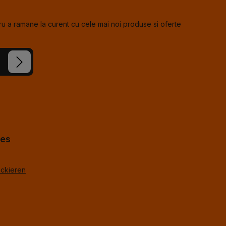
u a ramane la curent cu cele mai noi produse si oferte
e noastre
cceptat
us
*
%g.
*
hes
ackieren