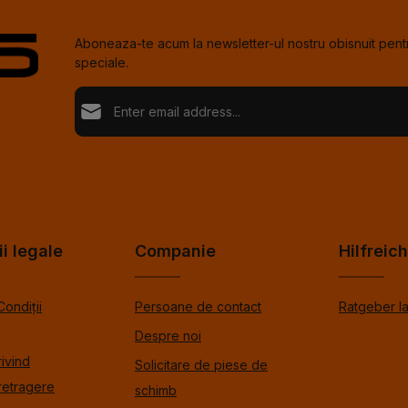
Aboneaza-te acum la newsletter-ul nostru obisnuit pentr
speciale.
Adresă de e-mail*
Loading...
Confi
Fields marked with asterisks (*) are required.
Selectând continuați confirmați că ați citit informațiil
de protecție %pRivacyModalTagOpen%data și ați a
Pentru a continua, introduceţi caracterele afişate mai s
termenii și condițiile generale %toSmodalTagOpen
ii legale
Companie
Hilfreic
Condiții
Persoane de contact
Ratgeber l
Despre noi
rivind
Solicitare de piese de
retragere
schimb