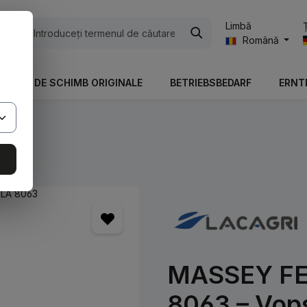
Limbă
ile
Română
PIESE DE SCHIMB ORIGINALE
BETRIEBSBEDARF
ERNT
MASSEY FER
8063 – Vops