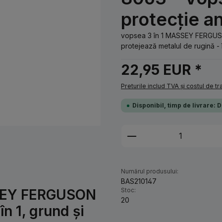
protecție a
vopsea 3 în 1 MASSEY FERGUSON
protejează metalul de rugină - în
22,95 EUR *
Preturile includ TVA și costul de t
Disponibil, timp de livrare: 
Cantitate produs: 
Numărul produsului:
BAS210147
SSEY FERGUSON
Stoc:
20
în 1, grund și