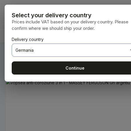
i la conținutul principal
Sari la căutare
Sari la navigarea principală
Toate categori
Select your delivery country
Prices include VAT based on your delivery country. Please
confirm where we should ship your order.
ACASĂ
CONSUMABILE
BODENBEARBEITUNG
Delivery country
Sunteți aici:
Acasă
Consumabile
Vopsele și lacuri
Continue
Sari peste galeria de imagini