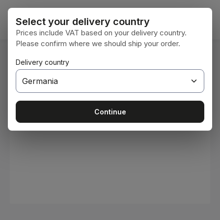
Sari la conținutul principal
Coșul 
Select your delivery country
Prices include VAT based on your delivery country.
Please confirm where we should ship your order.
Sunteți aici:
Delivery country
Acasă
Consumabile
Vopsele și lacuri
Sari peste galeria de imagini
Continue