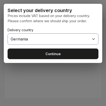
Sari la conținutul principal
Coșul 
Select your delivery country
Prices include VAT based on your delivery country.
Please confirm where we should ship your order.
Sunteți aici:
Delivery country
Acasă
Consumabile
Vopsele și lacuri
Sari peste galeria de imagini
Continue