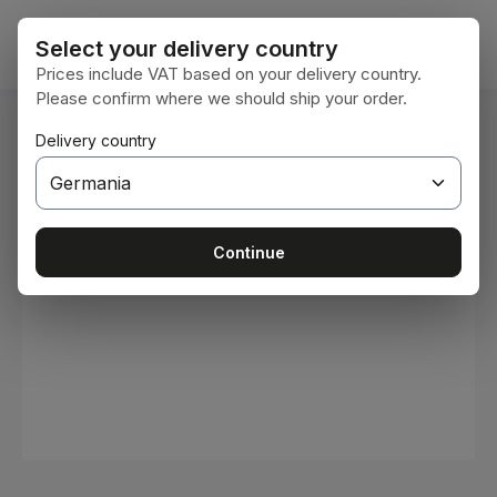
Sari la conținutul principal
Coșul 
Select your delivery country
Prices include VAT based on your delivery country.
Please confirm where we should ship your order.
Sunteți aici:
Delivery country
Acasă
Consumabile
Vopsele și lacuri
Sari peste galeria de imagini
Continue