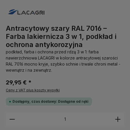
Antracytowy szary RAL 7016 –
Farba lakiernicza 3 w 1, podkład i
ochrona antykorozyjna
podkład, farba i ochrona przed rdzą 3 w 1: farba
nawierzchniowa LACAGRI w kolorze antracytowej szarości
RAL 7016 mocno kryje, szybko schnie i trwale chroni metal -
wewnątrz i na zewnątrz.
29,95 € *
Ceny z VAT plus koszty wysyłki
Dostępny, czas dostawy: Dostępne od ręki
Ilość produktu: Wprowadź żądaną ilość lub użyj pr