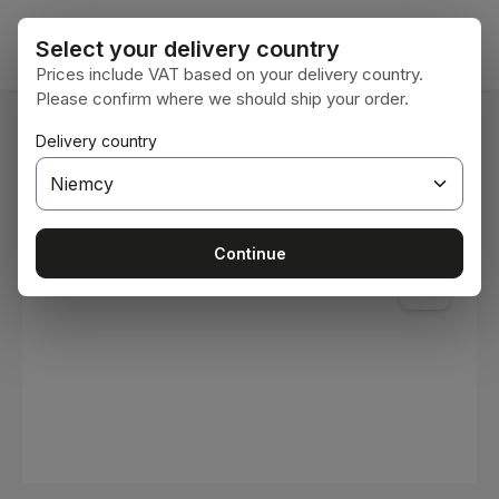
Przejdź do głównej zawartości
Koszy
Select your delivery country
Prices include VAT based on your delivery country.
Please confirm where we should ship your order.
Jesteś tutaj:
Delivery country
Home
Materiały eksploatacyjne
Farby i lakiery
Pomiń galerię zdjęć
Continue