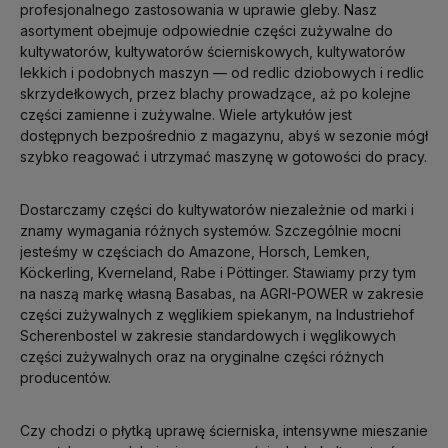
profesjonalnego zastosowania w uprawie gleby. Nasz
asortyment obejmuje odpowiednie części zużywalne do
kultywatorów, kultywatorów ścierniskowych, kultywatorów
lekkich i podobnych maszyn — od redlic dziobowych i redlic
skrzydełkowych, przez blachy prowadzące, aż po kolejne
części zamienne i zużywalne. Wiele artykułów jest
dostępnych bezpośrednio z magazynu, abyś w sezonie mógł
szybko reagować i utrzymać maszynę w gotowości do pracy.
Dostarczamy części do kultywatorów niezależnie od marki i
znamy wymagania różnych systemów. Szczególnie mocni
jesteśmy w częściach do Amazone, Horsch, Lemken,
Köckerling, Kverneland, Rabe i Pöttinger. Stawiamy przy tym
na naszą markę własną Basabas, na AGRI-POWER w zakresie
części zużywalnych z węglikiem spiekanym, na Industriehof
Scherenbostel w zakresie standardowych i węglikowych
części zużywalnych oraz na oryginalne części różnych
producentów.
Czy chodzi o płytką uprawę ścierniska, intensywne mieszanie