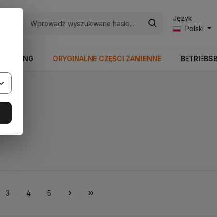
Język
egorie
Polski
RBEITUNG
ORYGINALNE CZĘŚCI ZAMIENNE
BETRIEBS
3
4
5
na
Strona
Strona
Strona