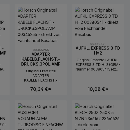
00380541
 -
AUFKL. EXPRESS 3 TD
00345255
AMP
H=2
ADAPTER
KABELB.FLACHST.-
Original Ersatzteil AUFKL.
DRUCKS.3POL.AMP
-
EXPRESS 3 TD H=2 (OEM-
MP
Nummer 00380541Setzen
Original Ersatzteil
Sie auf OEM Qualität und
ADAPTER
auf
Zuverlässigkeit für Ihre
KABELB.FLACHST.-
Maschinen: Das Teil
DRUCKS.3POL.AMP (OEM-
hre
AUFKL. EXPRESS 3 TD H=2
70,34 €*
10,08 €*
Nummer 00345255Setzen
l
mit der OEM-Nummer
Sie auf OEM Qualität und
-
00380541 erfüllt die vom
Zuverlässigkeit für Ihre
mit
Hersteller festgelegten
yj przycisków, aby zwiększyć lub zmnie
daną ilość lub użyj przycisków, aby zwi
uktu: Wprowadź żądaną ilość lub użyj pr
Ilość produktu: Wprowadź żądaną 
Ilość produktu:
Maschinen: Das Teil
Qualitätskriterien
ADAPTER
vom
vollständig. Dank strenger
KABELB.FLACHST.-
ten
Qualitätskontrollen
DRUCKS.3POL.AMP mit
maximieren Sie die
der OEM-Nummer
nger
Standzeit und verringern
00345255 erfüllt die vom
mögliche