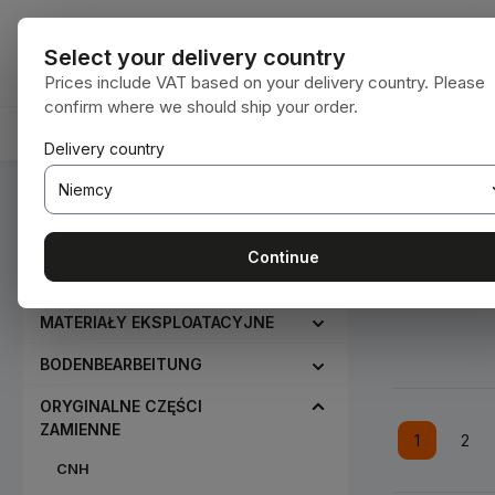
ejdź do głównej zawartości
Przejdź do wyszukiwania
Przejdź do głównej nawigacji
Wszystkie kat
Select your delivery country
Prices include VAT based on your delivery country. Please
confirm where we should ship your order.
HOME
MATERIAŁY EKSPLOATACYJNE
BODENBEA
Delivery country
Jesteś tutaj:
Home
Oryginalne części zamienne
Horsch
Continue
MATERIAŁY EKSPLOATACYJNE
BODENBEARBEITUNG
ORYGINALNE CZĘŚCI
ZAMIENNE
1
2
Strona
Stro
CNH