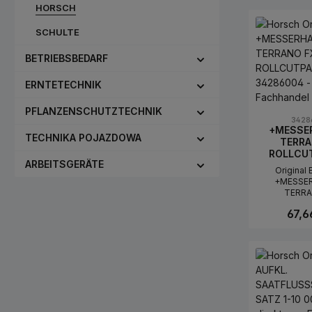
HORSCH
SCHULTE
BETRIEBSBEDARF
ERNTETECHNIK
PFLANZENSCHUTZTECHNIK
3428
+MESSE
TECHNIKA POJAZDOWA
TERRA
ROLLCU
ARBEITSGERÄTE
Original 
+MESSE
TERRA
ROLLCUTPA
67,6
Nummer 342
Sie auf OEM 
Zuverlässigk
Ilość 
Maschinen
+MESSE
TERRA
ROLLCUTPAC
OEM-Numme
erfüllt die v