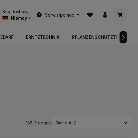
Masz 0 przedmioty na l
Koszyk z
Kraj dostawy
Serwis/pomoc
Niemcy
BEDARF
ERNTETECHNIK
PFLANZENSCHUTZTECHNIK
153 Products