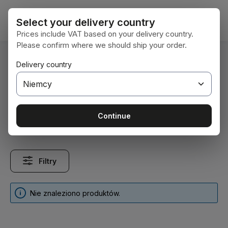
Przejdź do głównej zawartości
Koszy
Select your delivery country
Prices include VAT based on your delivery country.
Please confirm where we should ship your order.
Jesteś tutaj:
Delivery country
Home
Firma
Zahlungsarten
Zahlungsarten
Continue
Filtry
Nie znaleziono produktów.