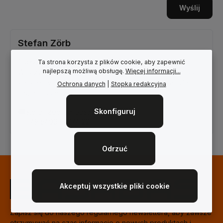
Wyślij
Stefan Zörb
Osoby kontaktowe ds. łyżek
Ta strona korzysta z plików cookie, aby zapewnić
najlepszą możliwą obsługę.
Więcej informacji...
W przypadku pytań dotyczących łyżek, mocowań do
konkretnych maszyn nośnych i systemów Stefan Zörb
Ochrona danych
|
Stopka redakcyjna
chętnie pomoże.
Skonfiguruj
stefan.zoerb@basabas.de
+49 6403 97274 22
Odrzuć
Akceptuj wszystkie pliki cookie
Zapisz się do naszego regularnego newslettera, aby zawsze
otrzymywać na czas informacje o nowych produktach i