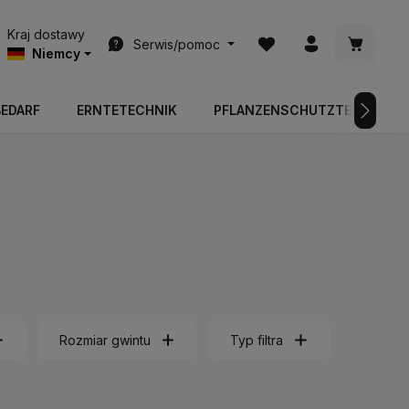
Masz 0 przedmioty na l
Koszyk z
Kraj dostawy
Serwis/pomoc
Niemcy
BEDARF
ERNTETECHNIK
PFLANZENSCHUTZTECHNIK
Rozmiar gwintu
Typ filtra