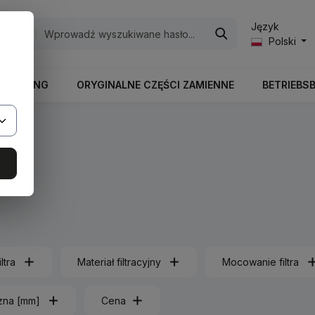
Język
egorie
Polski
RBEITUNG
ORYGINALNE CZĘŚCI ZAMIENNE
BETRIEBS
Filter
iltra
Materiał filtracyjny
Mocowanie filtra
zna [mm]
Cena