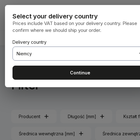
ejdź do głównej zawartości
Przejdź do wyszukiwania
Przejdź do głównej nawigacji
Wszystkie kat
Select your delivery country
Prices include VAT based on your delivery country. Please
confirm where we should ship your order.
HOME
MATERIAŁY EKSPLOATACYJNE
BODENBEA
Delivery country
Jesteś tutaj:
Home
Technika pojazdowa
Wartungsteile
Continue
Filter
Producent
Długość [mm]
Kształt f
Średnica wewnętrzna [mm]
Średnica zewnętr