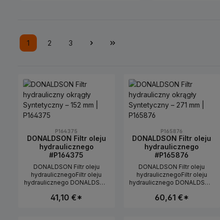
1
2
3
Strona
Strona
Strona
P164375
P165876
DONALDSON Filtr oleju
DONALDSON Filtr oleju
hydraulicznego
hydraulicznego
#P164375
#P165876
DONALDSON Filtr oleju
DONALDSON Filtr oleju
hydraulicznegoFiltr oleju
hydraulicznegoFiltr oleju
hydraulicznego DONALDSON
hydraulicznego DONALDSON
do filtracji oleju
do filtracji oleju
41,10 €*
60,61 €*
hydraulicznego w maszynach
hydraulicznego w maszynach
rolniczych i budowlanych. Filtr
rolniczych i budowlanych. Filtr
pomaga usuwać cząstki i
pomaga usuwać cząstki i