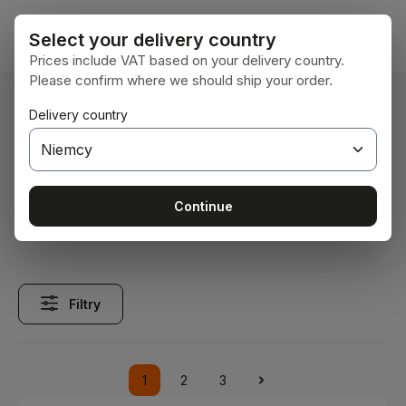
Przejdź do głównej zawartości
Koszy
Select your delivery country
Prices include VAT based on your delivery country.
Please confirm where we should ship your order.
Jesteś tutaj:
Delivery country
Home
Technika pojazdowa
Części silnikowe
Części silnikowe
Continue
Filtry
1
2
3
Strona
Strona
Strona