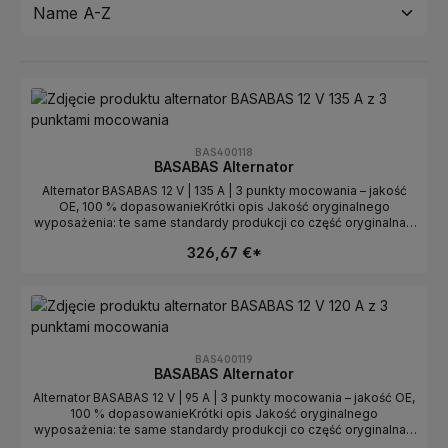
BAS400118
BASABAS Alternator
Alternator BASABAS 12 V | 135 A | 3 punkty mocowania – jakość
OE, 100 % dopasowanieKrótki opis Jakość oryginalnego
wyposażenia: te same standardy produkcji co część oryginalna –
bez kompromisów w wydajności, trwałości i precyzji montażu
326,67 €*
100 % dopasowanie & testowany: dobrany do twojego modelu
pojazdu przez zespół ekspertów BASABAS Mocny & wydajny:
stała moc 135 A przy 12 V gwarantuje stabilne zasilanie instalacji
pokładowej Solidna konstrukcja: wysokiej jakości łożyska,
wzmocniona płytka diodowa i odporna na korozję obudowa
zapewniają długą żywotność Montaż plug‑and‑play: 3 punkty
mocowania identyczne z alternatorem OEM – bez przeróbek
BAS400119
Szybka wysyłka & wsparcie: produkt na magazynie, fachowa
BASABAS Alternator
pomoc techniczna zawsze pod rękąDlaczego alternator
Alternator BASABAS 12 V | 95 A | 3 punkty mocowania – jakość OE,
BASABAS to najlepszy wybór Alternatory BASABAS powstały z
100 % dopasowanieKrótki opis Jakość oryginalnego
myślą o tych, którzy chcą jakości OE w uczciwej cenie. Każda
wyposażenia: te same standardy produkcji co część oryginalna –
jednostka powstaje według rygorystycznych specyfikacji OE –
bez kompromisów w wydajności, trwałości i precyzji montażu
od uzwojeń po koło pasowe. Używamy tylko miedzi odpornej na