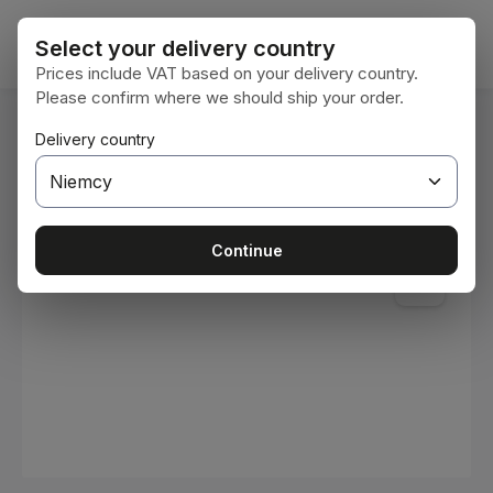
Przejdź do głównej zawartości
Koszy
Select your delivery country
Prices include VAT based on your delivery country.
Please confirm where we should ship your order.
Jesteś tutaj:
Delivery country
Home
Materiały eksploatacyjne
Farby i lakiery
Pomiń galerię zdjęć
Continue