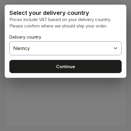
Przejdź do głównej zawartości
Koszy
Select your delivery country
Prices include VAT based on your delivery country.
Please confirm where we should ship your order.
Jesteś tutaj:
Delivery country
Home
Materiały eksploatacyjne
Farby i lakiery
Pomiń galerię zdjęć
Continue