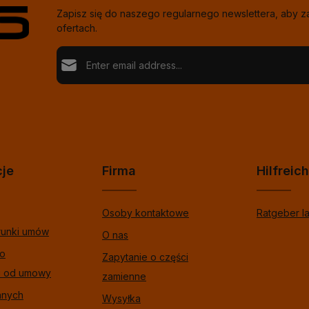
Zapisz się do naszego regularnego newslettera, aby 
ofertach.
Adres e-mail*
Loading...
Ochrona danych
Fields marked with asterisks (*) are required.
Wybierając kontynuuj potwierdzasz, że przeczytał
%pRivacyModalTagOpen%data informacje o ochron
Aby kontynuować, wprowadź znaki pokazane powyże
zaakceptowałeś nasze %toSmodalTagOpen%gogó
warunki.
*
cje
Firma
Hilfreic
Osoby kontaktowe
Ratgeber l
runki umów
O nas
 o
Zapytanie o części
u od umowy
zamienne
anych
Wysyłka