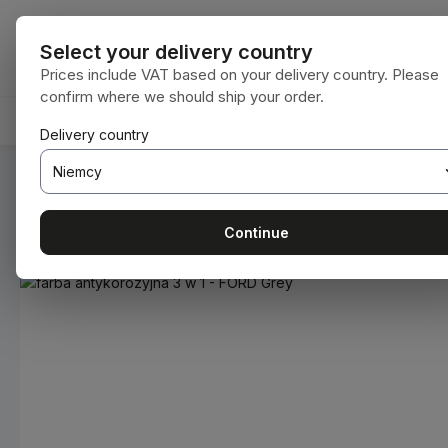
ejdź do głównej zawartości
Przejdź do wyszukiwania
Przejdź do głównej nawigacji
Wszystkie kat
Select your delivery country
Prices include VAT based on your delivery country. Please
confirm where we should ship your order.
HOME
MATERIAŁY EKSPLOATACYJNE
BODENBEA
Delivery country
Jesteś tutaj:
Home
Materiały eksploatacyjne
Farby i lakie
Continue
Pomiń galerię zdjęć