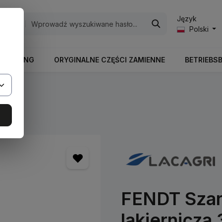
Język
egorie
Polski
RBEITUNG
ORYGINALNE CZĘŚCI ZAMIENNE
BETRIEBS
ry
FENDT Szar
lakiernicza 