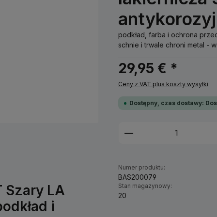
antykorozy
podkład, farba i ochrona prz
schnie i trwale chroni metal - 
29,95 € *
Ceny z VAT plus koszty wysyłki
Dostępny, czas dostawy: Dos
Ilość produktu: W
Numer produktu:
BAS200079
T Szary LA
Stan magazynowy:
20
podkład i