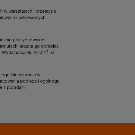
 w warsztatach i przemyśle.
alowych i odnowionych
icznie pokryć również
5 minutach, można go obrabiać
. Wydajność: ok. 6–10 m² na
nego lakierowania w
otowania podłoża i ogólnego
e z poradami.