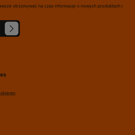
zawsze otrzymywać na czas informacje o nowych produktach i
eś nasze
ie i
j
*
lne
hes
ackieren