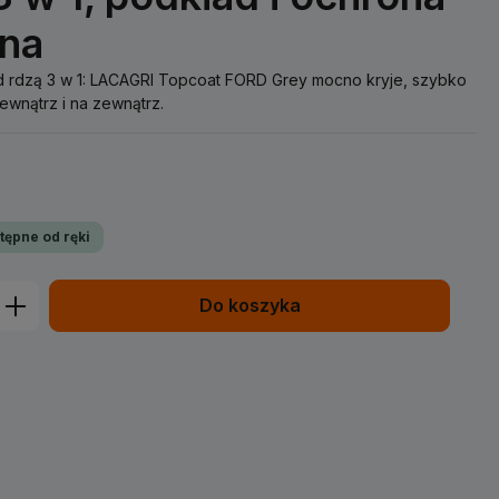
jna
ed rdzą 3 w 1: LACAGRI Topcoat FORD Grey mocno kryje, szybko
wewnątrz i na zewnątrz.
tępne od ręki
prowadź żądaną ilość lub użyj przycisk
Do koszyka