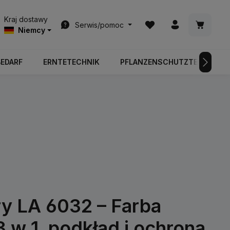
Masz 0 przedmioty na l
Koszyk z
Kraj dostawy
Serwis/pomoc
Niemcy
BEDARF
ERNTETECHNIK
PFLANZENSCHUTZTECHNIK
y LA 6032 – Farba
3 w 1, podkład i ochrona