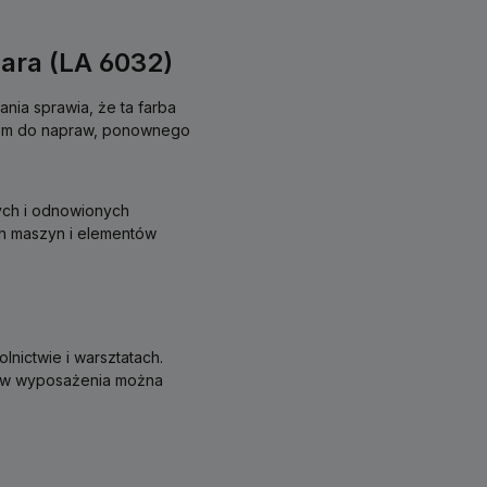
zara (LA 6032)
nia sprawia, że ta farba
rem do napraw, ponownego
ych i odnowionych
h maszyn i elementów
nictwie i warsztatach.
ów wyposażenia można