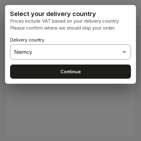
Przejdź do głównej zawartości
Koszy
Select your delivery country
Prices include VAT based on your delivery country.
Please confirm where we should ship your order.
Jesteś tutaj:
Delivery country
Home
Materiały eksploatacyjne
Farby i lakiery
Pomiń galerię zdjęć
Continue