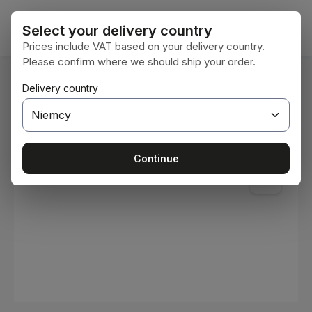
Przejdź do głównej zawartości
Koszy
Select your delivery country
Prices include VAT based on your delivery country.
Please confirm where we should ship your order.
Jesteś tutaj:
Delivery country
Home
Materiały eksploatacyjne
Farby i lakiery
Pomiń galerię zdjęć
Continue