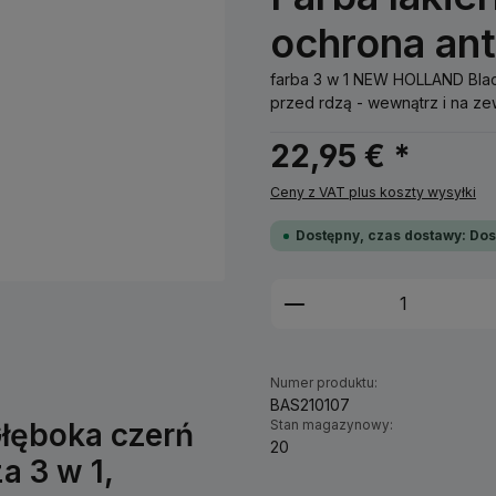
ochrona an
farba 3 w 1 NEW HOLLAND Blac
przed rdzą - wewnątrz i na ze
22,95 € *
Ceny z VAT plus koszty wysyłki
Dostępny, czas dostawy: Dos
Ilość produktu: W
Numer produktu:
BAS210107
Głęboka czerń
Stan magazynowy:
20
a 3 w 1,