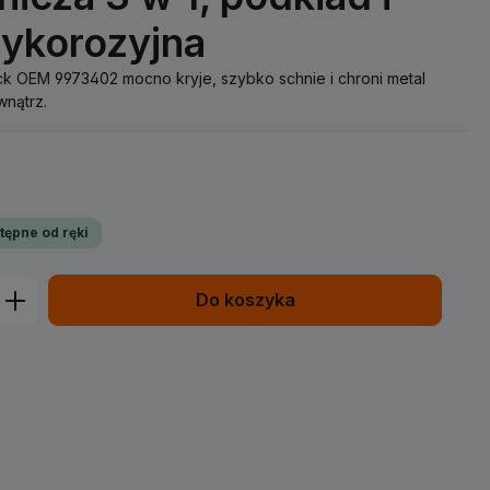
tykorozyjna
k OEM 9973402 mocno kryje, szybko schnie i chroni metal
wnątrz.
tępne od ręki
prowadź żądaną ilość lub użyj przycisk
Do koszyka