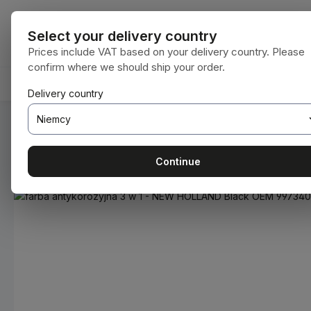
ejdź do głównej zawartości
Przejdź do wyszukiwania
Przejdź do głównej nawigacji
Wszystkie kat
Select your delivery country
Prices include VAT based on your delivery country. Please
confirm where we should ship your order.
HOME
MATERIAŁY EKSPLOATACYJNE
BODENBEA
Delivery country
Jesteś tutaj:
Home
Materiały eksploatacyjne
Farby i lakie
Continue
Pomiń galerię zdjęć