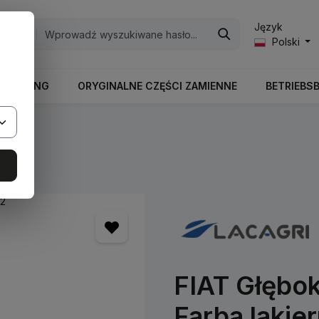
Język
egorie
Polski
RBEITUNG
ORYGINALNE CZĘŚCI ZAMIENNE
BETRIEBS
ry
FIAT Głębo
Farba lakier