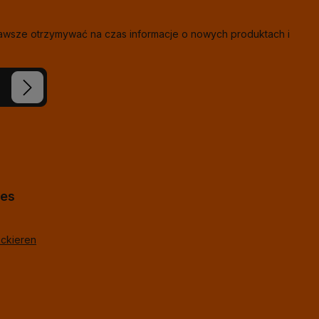
zawsze otrzymywać na czas informacje o nowych produktach i
eś nasze
ie i
j
*
lne
hes
ackieren