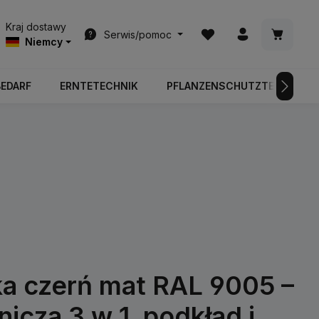
Masz 0 przedmioty na l
Koszyk z
Kraj dostawy
Serwis/pomoc
Niemcy
BEDARF
ERNTETECHNIK
PFLANZENSCHUTZTECHNIK
ka czerń mat RAL 9005 –
nicza 3 w 1, podkład i