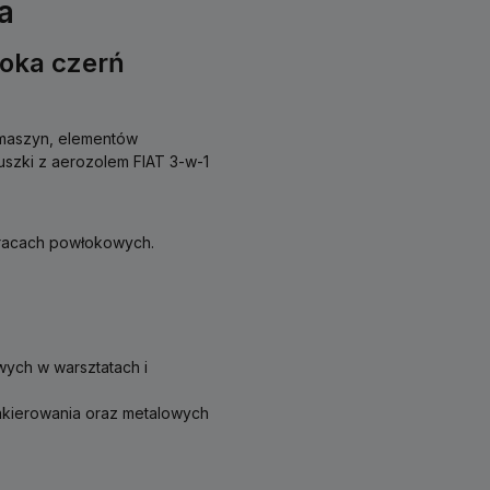
a
boka czerń
 maszyn, elementów
szki z aerozolem FIAT 3-w-1
 pracach powłokowych.
ych w warsztatach i
lakierowania oraz metalowych