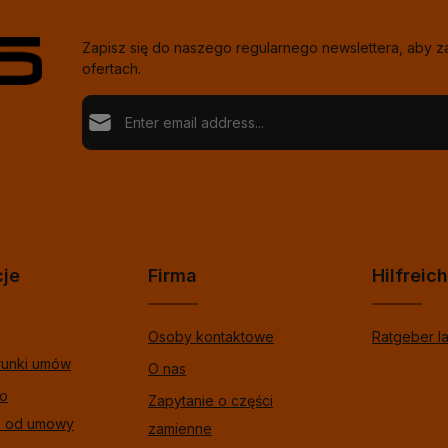
Zapisz się do naszego regularnego newslettera, aby 
ofertach.
Adres e-mail*
Ochrona danych
Loading...
Fields marked with asterisks (*) are required.
Wybierając kontynuuj potwierdzasz, że przeczytał
%pRivacyModalTagOpen%data informacje o ochron
Aby kontynuować, wprowadź znaki pokazane powyże
zaakceptowałeś nasze %toSmodalTagOpen%gogó
warunki.
*
cje
Firma
Hilfreic
Osoby kontaktowe
Ratgeber l
runki umów
O nas
 o
Zapytanie o części
u od umowy
zamienne