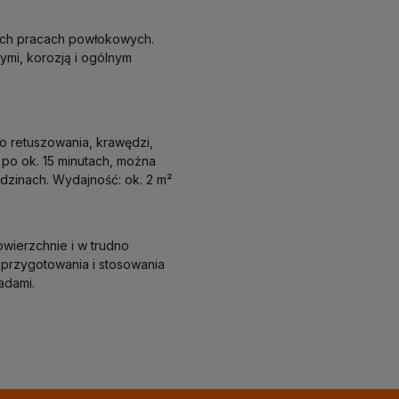
zych pracach powłokowych.
mi, korozją i ogólnym
o retuszowania, krawędzi,
 po ok. 15 minutach, można
dzinach. Wydajność: ok. 2 m²
wierzchnie i w trudno
 przygotowania i stosowania
adami.