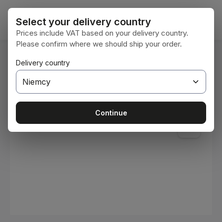
Przejdź do głównej zawartości
Koszy
Select your delivery country
Prices include VAT based on your delivery country.
Please confirm where we should ship your order.
Jesteś tutaj:
Delivery country
Home
Materiały eksploatacyjne
Farby i lakiery
Pomiń galerię zdjęć
Continue