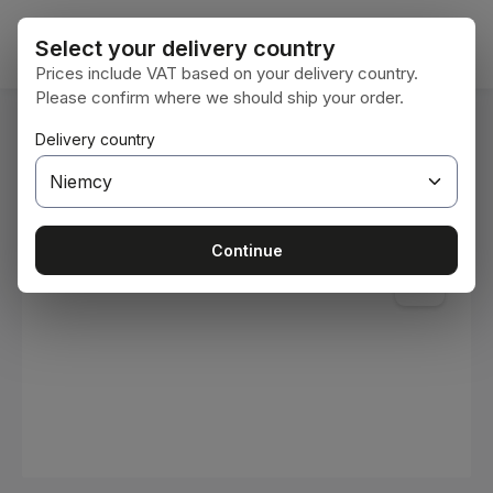
Przejdź do głównej zawartości
Koszy
Select your delivery country
Prices include VAT based on your delivery country.
Please confirm where we should ship your order.
Jesteś tutaj:
Delivery country
Home
Materiały eksploatacyjne
Farby i lakiery
Pomiń galerię zdjęć
Continue