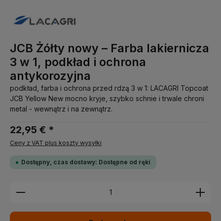
JCB Żółty nowy – Farba lakiernicza
3 w 1, podkład i ochrona
antykorozyjna
podkład, farba i ochrona przed rdzą 3 w 1: LACAGRI Topcoat
JCB Yellow New mocno kryje, szybko schnie i trwale chroni
metal - wewnątrz i na zewnątrz.
22,95 € *
Ceny z VAT plus koszty wysyłki
Dostępny, czas dostawy: Dostępne od ręki
Ilość produktu: Wprowadź żądaną ilość lub użyj pr