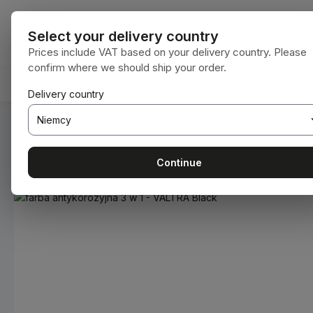
ejdź do głównej zawartości
Przejdź do wyszukiwania
Przejdź do głównej nawigacji
Wszystkie kat
Select your delivery country
Prices include VAT based on your delivery country. Please
confirm where we should ship your order.
HOME
MATERIAŁY EKSPLOATACYJNE
BODENBEA
Delivery country
Jesteś tutaj:
Home
Materiały eksploatacyjne
Farby i lakie
Continue
Pomiń galerię zdjęć