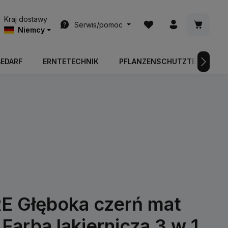
Masz 0 przedmioty na l
Koszyk z
Kraj dostawy
Serwis/pomoc
Niemcy
BEDARF
ERNTETECHNIK
PFLANZENSCHUTZTECHNIK
 Głęboka czerń mat
Farba lakiernicza 3 w 1,