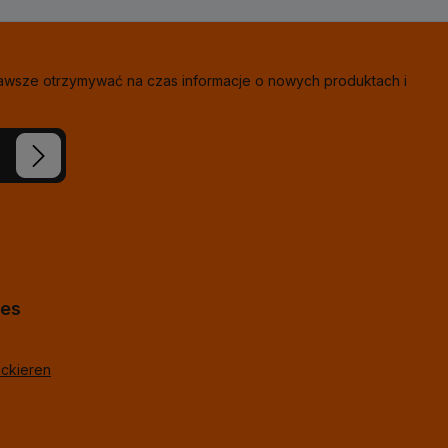
zawsze otrzymywać na czas informacje o nowych produktach i
eś nasze
ie i
j
*
lne
hes
ackieren