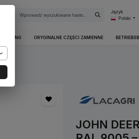
Język
egorie
Polski
RBEITUNG
ORYGINALNE CZĘŚCI ZAMIENNE
BETRIEBS
ry
JOHN DEERE
RAL 9005 – 