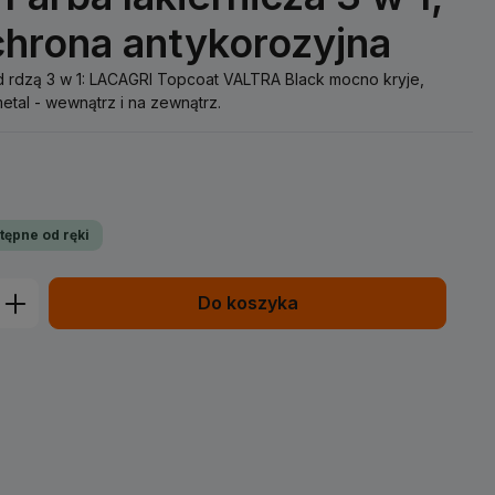
chrona antykorozyjna
d rdzą 3 w 1: LACAGRI Topcoat VALTRA Black mocno kryje,
metal - wewnątrz i na zewnątrz.
tępne od ręki
prowadź żądaną ilość lub użyj przycisk
Do koszyka