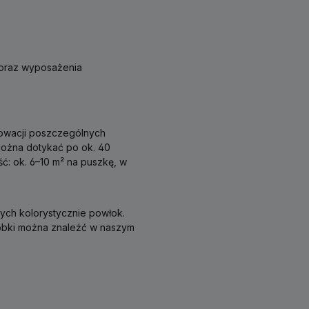
 oraz wyposażenia
nowacji poszczególnych
 można dotykać po ok. 40
ć: ok. 6–10 m² na puszkę, w
ych kolorystycznie powłok.
óbki można znaleźć w naszym