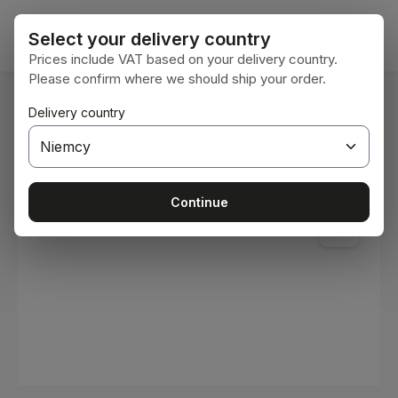
Przejdź do głównej zawartości
Koszy
Select your delivery country
Prices include VAT based on your delivery country.
Please confirm where we should ship your order.
Jesteś tutaj:
Delivery country
Home
Materiały eksploatacyjne
Farby i lakiery
Pomiń galerię zdjęć
Continue