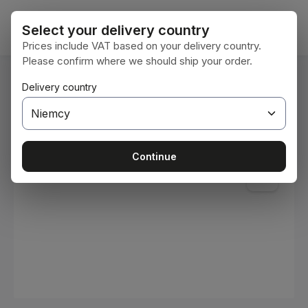
Przejdź do głównej zawartości
Koszy
Select your delivery country
Prices include VAT based on your delivery country.
Please confirm where we should ship your order.
Jesteś tutaj:
Delivery country
Home
Materiały eksploatacyjne
Farby i lakiery
Pomiń galerię zdjęć
Continue