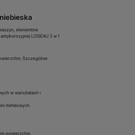
niebieska
 maszyn, elementów
 antykorozyjnej LOISEAU 3 w 1
owierzchni. Szczególnie
ych w warsztatach i
hni metalowych.
em powierzchni.