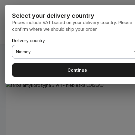
ejdź do głównej zawartości
Przejdź do wyszukiwania
Przejdź do głównej nawigacji
Wszystkie kat
Select your delivery country
Prices include VAT based on your delivery country. Please
confirm where we should ship your order.
HOME
MATERIAŁY EKSPLOATACYJNE
BODENBEA
Delivery country
Jesteś tutaj:
Home
Materiały eksploatacyjne
Farby i lakie
Continue
Pomiń galerię zdjęć