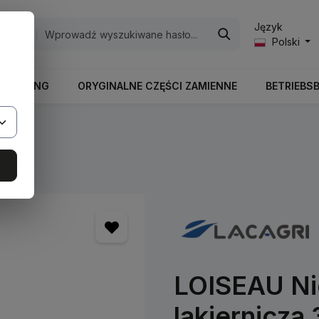
Język
egorie
Polski
RBEITUNG
ORYGINALNE CZĘŚCI ZAMIENNE
BETRIEBS
ry
LOISEAU Nie
lakiernicza 