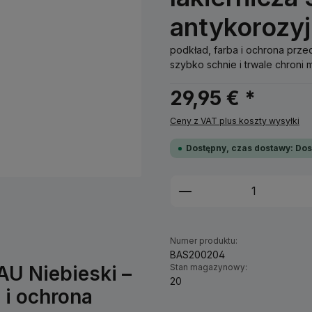
antykorozy
podkład, farba i ochrona prze
szybko schnie i trwale chroni 
29,95 € *
Ceny z VAT plus koszty wysyłki
Dostępny, czas dostawy: Dos
Ilość produktu: W
Numer produktu:
BAS200204
AU Niebieski –
Stan magazynowy:
20
 i ochrona