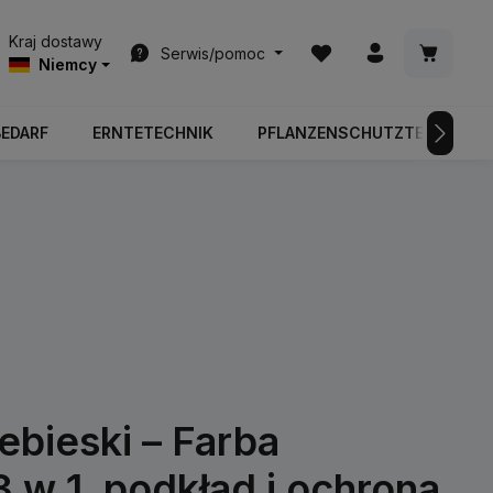
Masz 0 przedmioty na l
Koszyk z
Kraj dostawy
Serwis/pomoc
Niemcy
BEDARF
ERNTETECHNIK
PFLANZENSCHUTZTECHNIK
bieski – Farba
3 w 1, podkład i ochrona