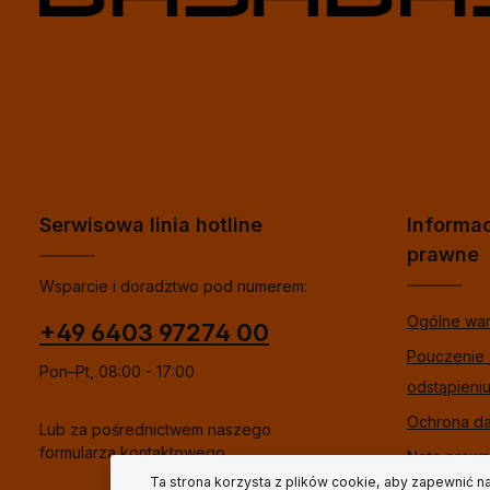
Serwisowa linia hotline
Informa
prawne
Wsparcie i doradztwo pod numerem:
Ogólne wa
+49 6403 97274 00
Pouczenie
Pon–Pt, 08:00 - 17:00
odstąpieni
Ochrona d
Lub za pośrednictwem naszego
formularza kontaktowego
.
Nota praw
Ta strona korzysta z plików cookie, aby zapewnić n