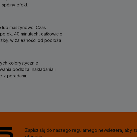
spójny efekt.
e lub maszynowo. Czas
 po ok. 40 minutach, całkowicie
szkę, w zależności od podłoża
ych kolorystycznie
ania podłoża, nakładania i
e z poradami.
Zapisz się do naszego regularnego newslettera, aby 
ofertach.