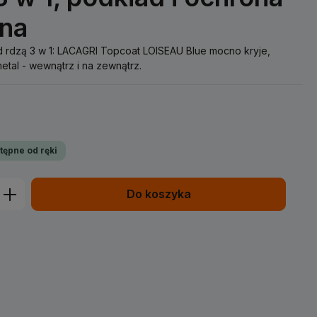
jna
d rdzą 3 w 1: LACAGRI Topcoat LOISEAU Blue mocno kryje,
metal - wewnątrz i na zewnątrz.
tępne od ręki
prowadź żądaną ilość lub użyj przycisk
Do koszyka